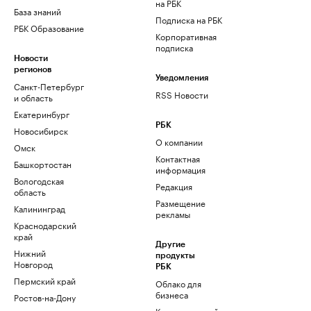
на РБК
База знаний
Подписка на РБК
РБК Образование
Корпоративная
подписка
Новости
регионов
Уведомления
Санкт-Петербург
RSS Новости
и область
Екатеринбург
РБК
Новосибирск
О компании
Омск
Контактная
Башкортостан
информация
Вологодская
Редакция
область
Размещение
Калининград
рекламы
Краснодарский
край
Другие
Нижний
продукты
Новгород
РБК
Пермский край
Облако для
бизнеса
Ростов-на-Дону
Корпоративный