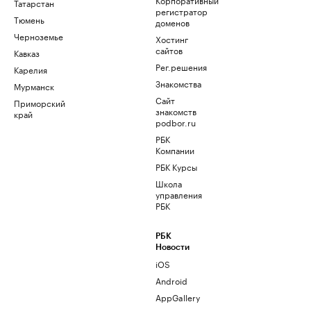
Татарстан
регистратор
Тюмень
доменов
Черноземье
Хостинг
сайтов
Кавказ
Рег.решения
Карелия
Знакомства
Мурманск
Сайт
Приморский
знакомств
край
podbor.ru
РБК
Компании
РБК Курсы
Школа
управления
РБК
РБК
Новости
iOS
Android
AppGallery