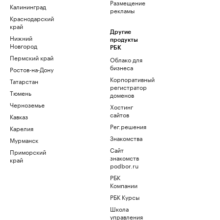
Размещение
Калининград
рекламы
Краснодарский
край
Другие
Нижний
продукты
Новгород
РБК
Пермский край
Облако для
бизнеса
Ростов-на-Дону
Корпоративный
Татарстан
регистратор
Тюмень
доменов
Черноземье
Хостинг
сайтов
Кавказ
Рег.решения
Карелия
Знакомства
Мурманск
Сайт
Приморский
знакомств
край
podbor.ru
РБК
Компании
РБК Курсы
Школа
управления