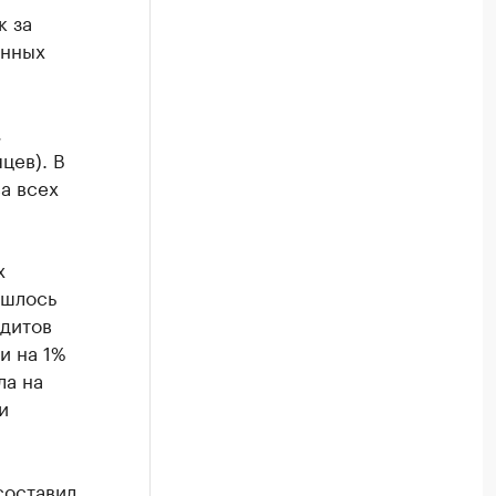
к за
анных
,
цев). В
а всех
х
ишлось
едитов
и на 1%
ла на
и
составил