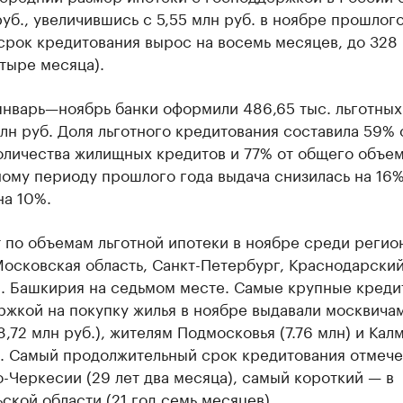
руб., увеличившись с 5,55 млн руб. в ноябре прошлого
срок кредитования вырос на восемь месяцев, до 328
етыре месяца).
январь—ноябрь банки оформили 486,65 тыс. льготных
рлн руб. Доля льготного кредитования составила 59% 
оличества жилищных кредитов и 77% от общего объем
ому периоду прошлого года выдача снизилась на 16%
на 10%.
 по объемам льготной ипотеки в ноябре среди регио
осковская область, Санкт-Петербург, Краснодарский
н. Башкирия на седьмом месте. Самые крупные креди
жкой на покупку жилья в ноябре выдавали москвичам
,72 млн руб.), жителям Подмосковья (7.76 млн) и Кал
). Самый продолжительный срок кредитования отмече
-Черкесии (29 лет два месяца), самый короткий — в
ской области (21 год семь месяцев).