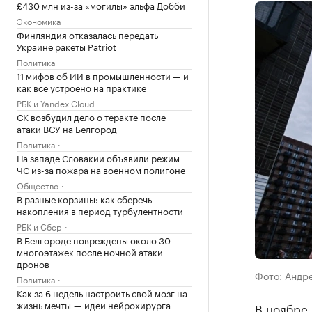
£430 млн из-за «могилы» эльфа Добби
Экономика
Финляндия отказалась передать
Украине ракеты Patriot
Политика
11 мифов об ИИ в промышленности — и
как все устроено на практике
РБК и Yandex Cloud
СК возбудил дело о теракте после
атаки ВСУ на Белгород
Политика
На западе Словакии объявили режим
ЧС из-за пожара на военном полигоне
Общество
В разные корзины: как сберечь
накопления в период турбулентности
РБК и Сбер
В Белгороде повреждены около 30
многоэтажек после ночной атаки
дронов
Фото: Андр
Политика
Как за 6 недель настроить свой мозг на
жизнь мечты — идеи нейрохирурга
В ноябре 