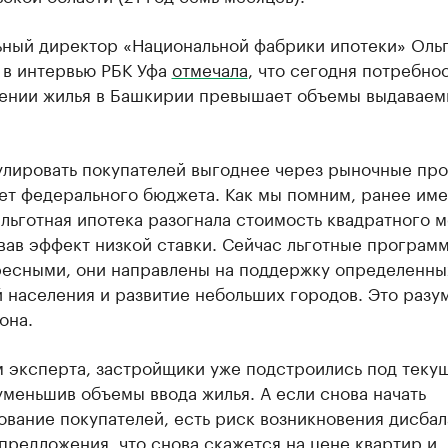
ьный директор «Национальной фабрики ипотеки» Оль
 в интервью РБК Уфа
отмечала
, что сегодня потребнос
ении жилья в Башкирии превышает объемы выдаваем
улировать покупателей выгоднее через рыночные пр
чет федерального бюджета. Как мы помним, ранее им
льготная ипотека разогнала стоимость квадратного м
ав эффект низкой ставки. Сейчас льготные програм
ресными, они направлены на поддержку определенны
 населения и развитие небольших городов. Это разу
она.
м эксперта, застройщики уже подстроились под теку
уменьшив объемы ввода жилья. А если снова начать
вание покупателей, есть риск возникновения дисбал
предложения, что снова скажется на цене квартир и