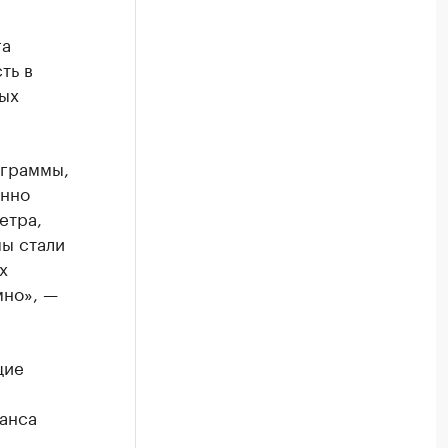
га
ть в
ых
ограммы,
енно
етра,
мы стали
х
мно», —
щие
анса