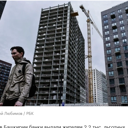
ей Любимов / РБК
в Башкирии банки выдали жителям 2,2 тыс. льготных