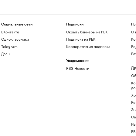
Социальные сети
Подписки
РБ
ВКонтакте
Скрыть баннеры на РБК
О 
Одноклассники
Подписка на РБК
Ко
Telegram
Корпоративная подписка
Ре
Дзен
Ра
Уведомления
RSS Новости
Др
Об
Ко
до
Хо
Ре
Зн
Са
РБ
РБ