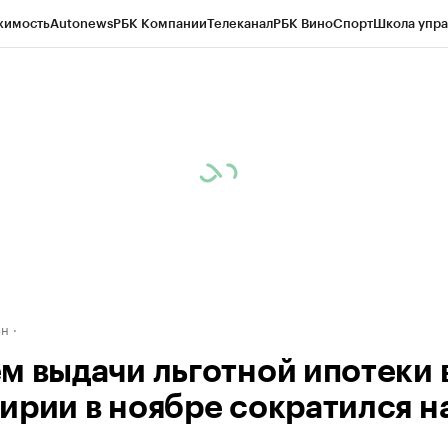
жимость
Autonews
РБК Компании
Телеканал
РБК Вино
Спорт
Школа упра
д
Стиль
Крипто
РБК Бизнес-среда
Дискуссионный клуб
Исследования
К
рагентов
Политика
Экономика
Бизнес
Технологии и медиа
Финансы
Рын
ан
м выдачи льготной ипотеки 
ирии в ноябре сократился н