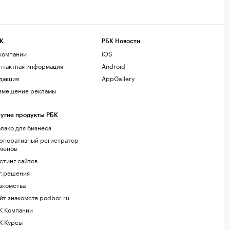
К
РБК Новости
компании
iOS
нтактная информация
Android
дакция
AppGallery
змещение рекламы
угие продукты РБК
лако для бизнеса
рпоративный регистратор
менов
стинг сайтов
г.решения
акомства
йт знакомств podbor.ru
К Компании
К Курсы