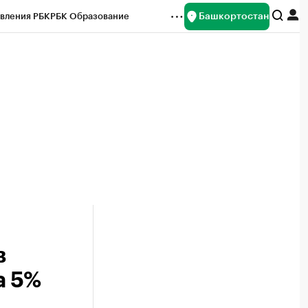
Башкортостан
вления РБК
РБК Образование
редитные рейтинги
Франшизы
Газета
ок наличной валюты
в
а 5%