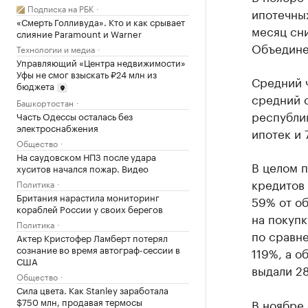
Подписка на РБК
ипотечных
«Смерть Голливуда». Кто и как срывает
месяц сни
слияние Paramount и Warner
Объедине
Технологии и медиа
Управляющий «Центра недвижимости»
Уфы не смог взыскать ₽24 млн из
Средний ч
бюджета
средний с
Башкортостан
республик
Часть Одессы осталась без
электроснабжения
ипотек и 
Общество
На саудовском НПЗ после удара
В целом п
хуситов начался пожар. Видео
кредитов 
Политика
Британия нарастила мониторинг
59% от об
кораблей России у своих берегов
на покупк
Политика
по сравн
Актер Кристофер Ламберт потерял
сознание во время автограф-сессии в
119%, а о
США
выдали 28
Общество
Сила цвета. Как Stanley заработала
$750 млн, продавая термосы
В ноябре