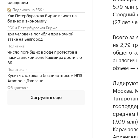
женщинам
5,79 млн 
Подписка на РБК
Средний 
Как Петербургская биржа влияет на
бизнес и экономику
(27 лет ч
РБК и Петербургская Биржа
Три человека погибли при ночной
Всего за 
атаке на Белгород
на 2,79 т
Политика
общего к
Число погибших в ходе протестов в
пакистанской зоне Кашмира достигло
аналогичн
89
объем — 
Политика
Хуситы атаковали беспилотником НПЗ
Aramco в Джизане
Лидируют
Общество
Москва, М
Татарста
Загрузить еще
господдер
среднем 8
(7,09 млн
Карачаево
Архангель