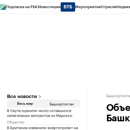
Подписка на РБК
Инвестиции
Мероприятия
Отрасли
Недви
РБК Курсы
РБК Life
Тренды
Визионеры
Национальные проекты
Горо
Спецпроекты СПб
Конференции СПб
Спецпроекты
Проверка конт
Башкортост
Все новости
Башкортостан
Весь мир
Объе
В Сеуте оценили число оставшихся
нелегальных мигрантов из Марокко
Башк
Общество
В Британии изменили энергопроект на