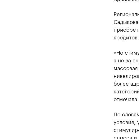
Регионал
Садыкова
приобрет
кредитов.
«Но стим
а не за с
массовая 
нивелиров
более ад
категорий
отмечала 
По слова
условия, 
стимулиро
спроса и 