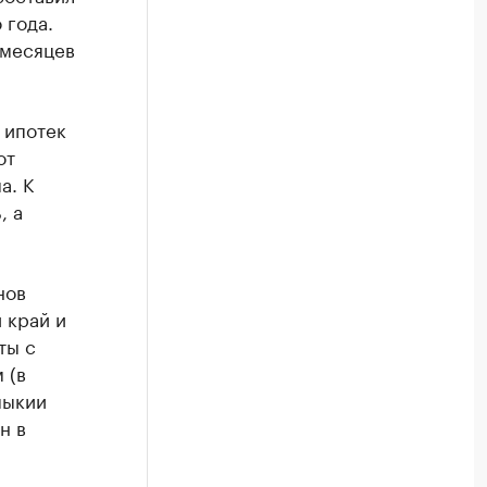
 года.
 месяцев
 ипотек
от
а. К
, а
нов
 край и
ты с
 (в
мыкии
н в