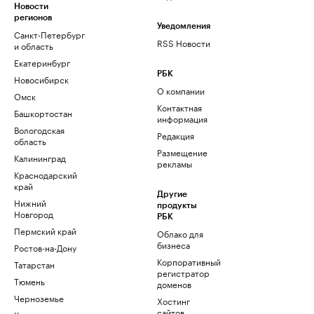
Новости
регионов
Уведомления
Санкт-Петербург
RSS Новости
и область
Екатеринбург
РБК
Новосибирск
О компании
Омск
Контактная
Башкортостан
информация
Вологодская
Редакция
область
Размещение
Калининград
рекламы
Краснодарский
край
Другие
Нижний
продукты
Новгород
РБК
Пермский край
Облако для
бизнеса
Ростов-на-Дону
Корпоративный
Татарстан
регистратор
Тюмень
доменов
Черноземье
Хостинг
сайтов