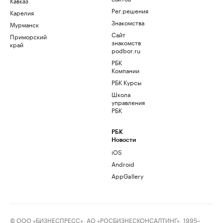
Кавказ
Рег.решения
Карелия
Знакомства
Мурманск
Сайт
Приморский
знакомств
край
podbor.ru
РБК
Компании
РБК Курсы
Школа
управления
РБК
РБК
Новости
iOS
Android
AppGallery
© ООО «БИЗНЕСПРЕСС», АО «РОСБИЗНЕСКОНСАЛТИНГ», 1995–