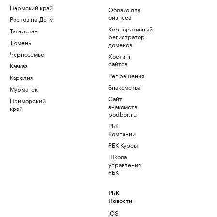
Пермский край
Облако для
бизнеса
Ростов-на-Дону
Корпоративный
Татарстан
регистратор
Тюмень
доменов
Черноземье
Хостинг
сайтов
Кавказ
Рег.решения
Карелия
Знакомства
Мурманск
Сайт
Приморский
знакомств
край
podbor.ru
РБК
Компании
РБК Курсы
Школа
управления
РБК
РБК
Новости
iOS