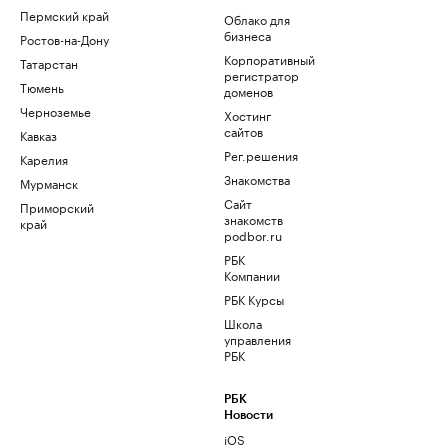
Пермский край
Облако для
бизнеса
Ростов-на-Дону
Корпоративный
Татарстан
регистратор
Тюмень
доменов
Черноземье
Хостинг
сайтов
Кавказ
Рег.решения
Карелия
Знакомства
Мурманск
Сайт
Приморский
знакомств
край
podbor.ru
РБК
Компании
РБК Курсы
Школа
управления
РБК
РБК
Новости
iOS