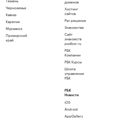
Тюмень
доменов
Черноземье
Хостинг
сайтов
Кавказ
Рег.решения
Карелия
Знакомства
Мурманск
Сайт
Приморский
знакомств
край
podbor.ru
РБК
Компании
РБК Курсы
Школа
управления
РБК
РБК
Новости
iOS
Android
AppGallery