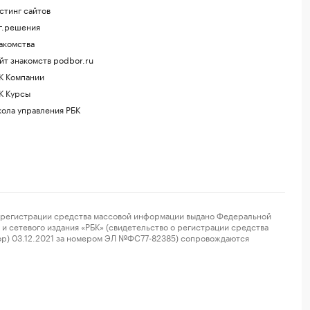
стинг сайтов
г.решения
акомства
йт знакомств podbor.ru
К Компании
К Курсы
ола управления РБК
регистрации средства массовой информации выдано Федеральной
и сетевого издания «РБК» (свидетельство о регистрации средства
ор) 03.12.2021 за номером ЭЛ №ФС77-82385) сопровождаются