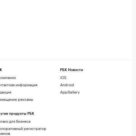
К
РБК Новости
компании
iOS
нтактная информация
Android
дакция
AppGallery
змещение рекламы
угие продукты РБК
лако для бизнеса
рпоративный регистратор
менов