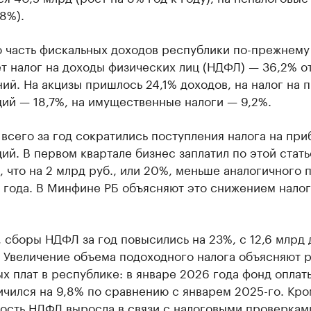
,8%).
 часть фискальных доходов республики по-прежнему
т налог на доходы физических лиц (НДФЛ) — 36,2% о
ий. На акцизы пришлось 24,1% доходов, на налог на 
ий — 18,7%, на имущественные налоги — 9,2%.
всего за год сократились поступления налога на при
ий. В первом квартале бизнес заплатил по этой стать
, что на 2 млрд руб., или 20%, меньше аналогичного 
 года. В Минфине РБ объясняют это снижением нало
 сборы НДФЛ за год повысились на 23%, с 12,6 млрд д
. Увеличение объема подоходного налога объясняют 
х плат в республике: в январе 2026 года фонд оплат
ичился на 9,8% по сравнению с январем 2025-го. Кро
ость НДФЛ выросла в связи с налоговыми проверкам