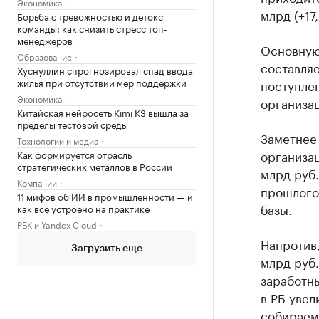
Экономика
млрд (+17
Борьба с тревожностью и детокс
команды: как снизить стресс топ-
менеджеров
Основную
Образование
составляе
Хуснуллин спрогнозировал спад ввода
жилья при отсутствии мер поддержки
поступлен
Экономика
организац
Китайская нейросеть Kimi K3 вышла за
пределы тестовой среды
Заметнее 
Технологии и медиа
организац
Как формируется отрасль
стратегических металлов в России
млрд руб.
Компании
прошлого
11 мифов об ИИ в промышленности — и
базы.
как все устроено на практике
РБК и Yandex Cloud
Напротив,
Загрузить еще
млрд руб
заработны
в РБ увел
собираем