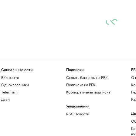
Социальные сети
Подписки
РБ
ВКонтакте
Скрыть баннеры на РБК
О 
Одноклассники
Подписка на РБК
Ко
Telegram
Корпоративная подписка
Ре
Дзен
Ра
Уведомления
RSS Новости
Др
Об
Ко
до