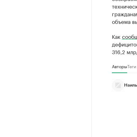
техничес
граждана
объема в
Как
сооб
дефицито
316,2 млр
Авторы
Теги
Наиль