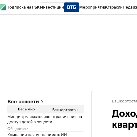
Подписка на РБК
Инвестиции
Мероприятия
Отрасли
Недви
РБК Курсы
РБК Life
Тренды
Визионеры
Национальные проекты
Горо
Спецпроекты СПб
Конференции СПб
Спецпроекты
Проверка конт
Башкортост
Все новости
Башкортостан
Весь мир
Дохо
Минцифры исключило ограничения на
доступ детей в соцсети
квар
Общество
Компании начнут нанимать ИИ-