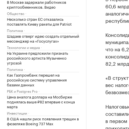
В Москве задержали работников
60,6 млрд
криптообменников. Видео
аналогичн
Общество
Несколько стран ЕС отказались
республи
поставлять Киеву ракеты для Patriot
Политика
Консолид
Шадаев отверг идею создать отдельный
мессенджер на «Госуслугах»
муниципал
Технологии и медиа
что на 6,
На Украине предложили признать
консолиди
российского артиста Музыченко
82,2 млрд
угрозой
Политика
Как Газпромбанк перешел на
«В струк
российскую систему управления
вес налог
базами данных
безвозмез
РБК и Postgres Pro
Цена аналога доллара на Мосбирже
поднялась выше ₽82 впервые с конца
Налоговы
марта
составили
Инвестиции
В США нашли риск появления трещин в
в первом 
фюзеляже Boeing 737 Max
приходитс