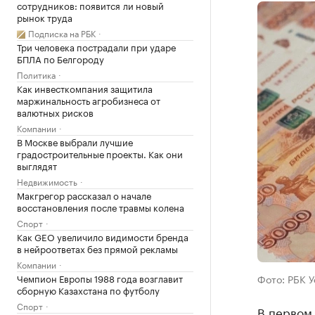
сотрудников: появится ли новый
рынок труда
Подписка на РБК
Три человека пострадали при ударе
БПЛА по Белгороду
Политика
Как инвесткомпания защитила
маржинальность агробизнеса от
валютных рисков
Компании
В Москве выбрали лучшие
градостроительные проекты. Как они
выглядят
Недвижимость
Макгрегор рассказал о начале
восстановления после травмы колена
Спорт
Как GEO увеличило видимости бренда
в нейроответах без прямой рекламы
Компании
Чемпион Европы 1988 года возглавит
Фото: РБК 
сборную Казахстана по футболу
Спорт
В первом