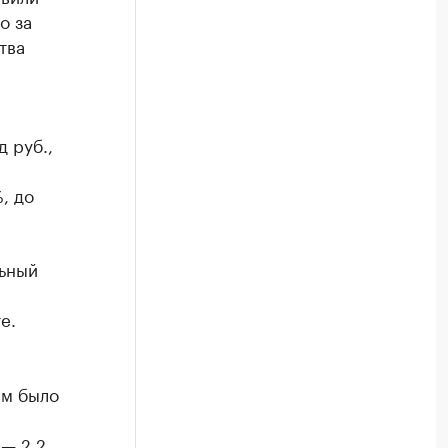
о за
тва
 руб.,
, до
льный
е.
ем было
ы
 — 2,2