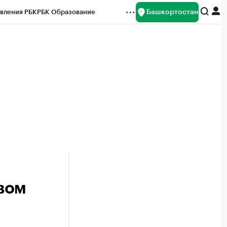
Башкортостан
вления РБК
РБК Образование
редитные рейтинги
Франшизы
Газета
ок наличной валюты
вом