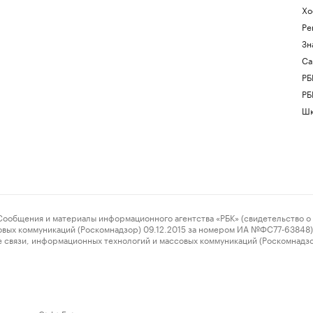
Хо
Ре
Зн
Са
РБ
РБ
Шк
ения и материалы информационного агентства «РБК» (свидетельство о 
овых коммуникаций (Роскомнадзор) 09.12.2015 за номером ИА №ФС77-63848) 
 связи, информационных технологий и массовых коммуникаций (Роскомнадз