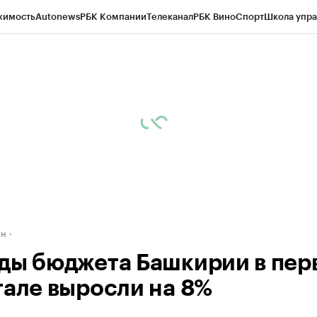
жимость
Autonews
РБК Компании
Телеканал
РБК Вино
Спорт
Школа упра
д
Стиль
Крипто
РБК Бизнес-среда
Дискуссионный клуб
Исследования
К
рагентов
Политика
Экономика
Бизнес
Технологии и медиа
Финансы
Рын
ан
ды бюджета Башкирии в пер
тале выросли на 8%