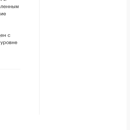
вленным
ние
ен с
 уровне