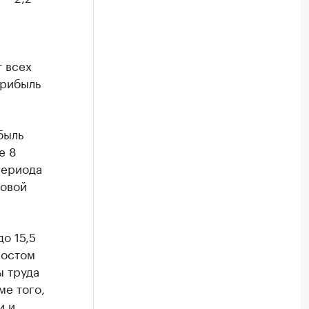
т всех
прибыль
быль
е 8
периода
говой
о 15,5
ростом
ы труда
ме того,
и и