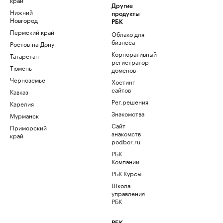
Другие
Нижний
продукты
Новгород
РБК
Пермский край
Облако для
бизнеса
Ростов-на-Дону
Корпоративный
Татарстан
регистратор
Тюмень
доменов
Черноземье
Хостинг
сайтов
Кавказ
Рег.решения
Карелия
Знакомства
Мурманск
Сайт
Приморский
знакомств
край
podbor.ru
РБК
Компании
РБК Курсы
Школа
управления
РБК