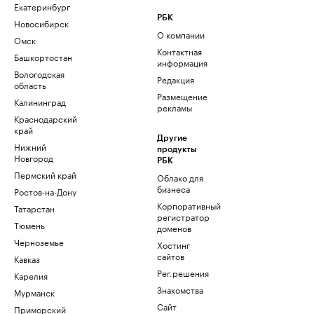
Екатеринбург
РБК
Новосибирск
О компании
Омск
Контактная
Башкортостан
информация
Вологодская
Редакция
область
Размещение
Калининград
рекламы
Краснодарский
край
Другие
Нижний
продукты
Новгород
РБК
Пермский край
Облако для
бизнеса
Ростов-на-Дону
Корпоративный
Татарстан
регистратор
Тюмень
доменов
Черноземье
Хостинг
сайтов
Кавказ
Рег.решения
Карелия
Знакомства
Мурманск
Сайт
Приморский