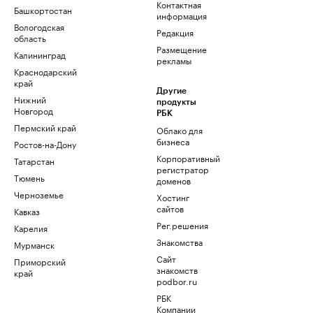
Контактная
Башкортостан
информация
Вологодская
Редакция
область
Размещение
Калининград
рекламы
Краснодарский
край
Другие
Нижний
продукты
Новгород
РБК
Пермский край
Облако для
бизнеса
Ростов-на-Дону
Корпоративный
Татарстан
регистратор
Тюмень
доменов
Черноземье
Хостинг
сайтов
Кавказ
Рег.решения
Карелия
Знакомства
Мурманск
Сайт
Приморский
знакомств
край
podbor.ru
РБК
Компании