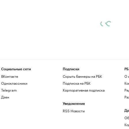
Социальные сети
Подписки
РБ
ВКонтакте
Скрыть баннеры на РБК
О 
Одноклассники
Подписка на РБК
Ко
Telegram
Корпоративная подписка
Ре
Дзен
Ра
Уведомления
RSS Новости
Др
Об
Ко
до