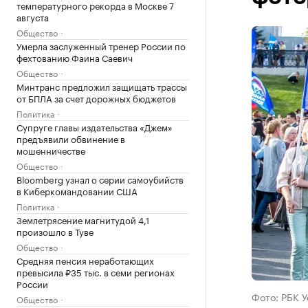
температурного рекорда в Москве 7
августа
Общество
Умерла заслуженный тренер России по
фехтованию Фаина Саевич
Общество
Минтранс предложил защищать трассы
от БПЛА за счет дорожных бюджетов
Политика
Супруге главы издательства «Джем»
предъявили обвинение в
мошенничестве
Общество
Bloomberg узнал о серии самоубийств
в Киберкомандовании США
Политика
Землетрясение магнитудой 4,1
произошло в Туве
Общество
Средняя пенсия неработающих
превысила ₽35 тыс. в семи регионах
России
Фото: РБК 
Общество