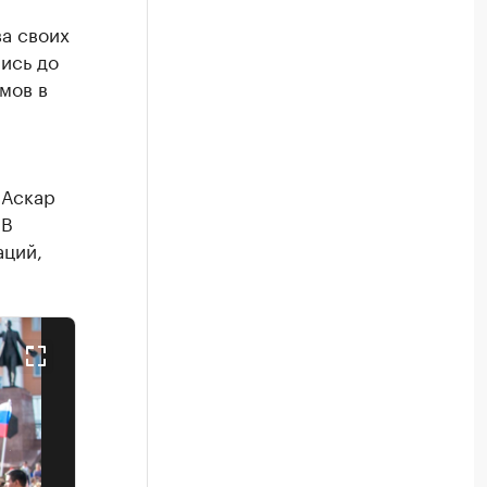
а своих
ись до
мов в
 Аскар
 В
аций,