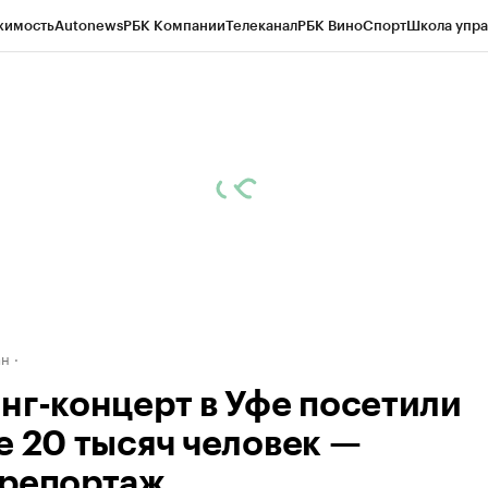
жимость
Autonews
РБК Компании
Телеканал
РБК Вино
Спорт
Школа упра
д
Стиль
Крипто
РБК Бизнес-среда
Дискуссионный клуб
Исследования
К
рагентов
Политика
Экономика
Бизнес
Технологии и медиа
Финансы
Рын
ан
нг-концерт в Уфе посетили
е 20 тысяч человек —
репортаж