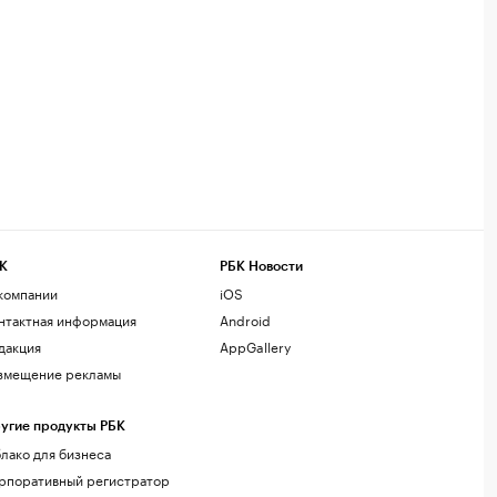
К
РБК Новости
компании
iOS
нтактная информация
Android
дакция
AppGallery
змещение рекламы
угие продукты РБК
лако для бизнеса
рпоративный регистратор
менов