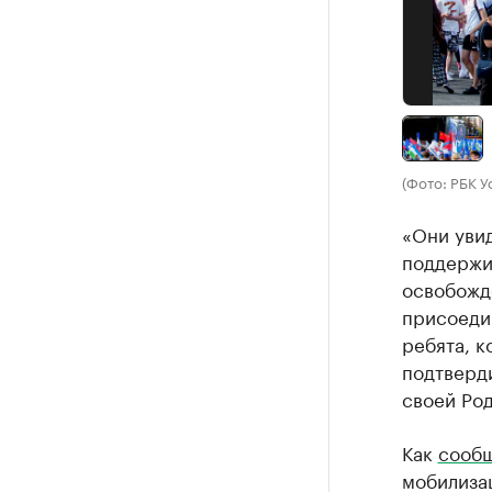
(Фото: РБК У
«Они уви
поддержи
освобожд
присоедин
ребята, к
подтверди
своей Род
Как
сооб
мобилизац