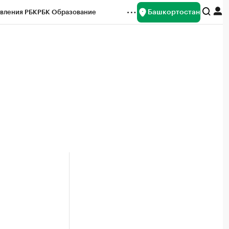
Башкортостан
вления РБК
РБК Образование
редитные рейтинги
Франшизы
Газета
ок наличной валюты