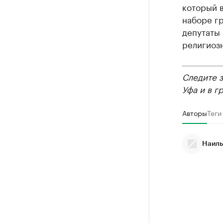
который в
наборе гр
депутаты
религиоз
Следите 
Уфа и в г
Авторы
Теги
Наиль