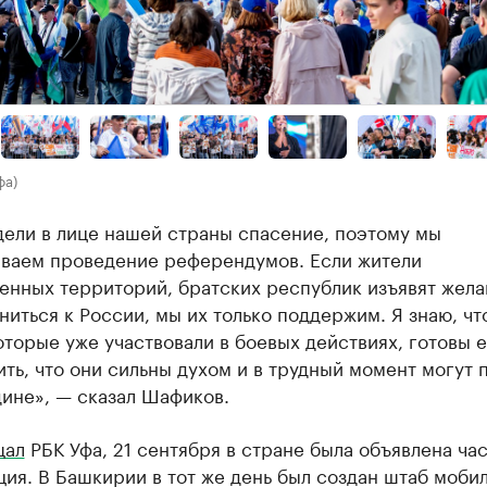
фа)
дели в лице нашей страны спасение, поэтому мы
ваем проведение референдумов. Если жители
енных территорий, братских республик изъявят жела
иться к России, мы их только поддержим. Я знаю, чт
оторые уже участвовали в боевых действиях, готовы 
ть, что они сильны духом и в трудный момент могут 
ине», — сказал Шафиков.
щал
РБК Уфа, 21 сентября в стране была объявлена ча
ия. В Башкирии в тот же день был создан штаб моби