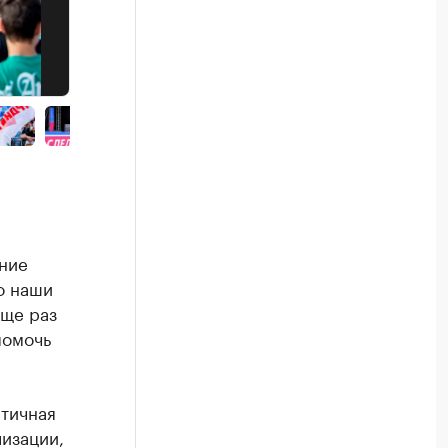
ние
о наши
еще раз
помочь
стичная
лизации,