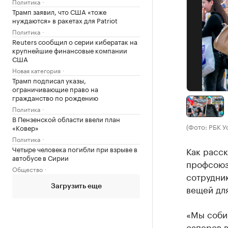
Политика
Трамп заявил, что США «тоже
нуждаются» в ракетах для Patriot
Политика
Reuters сообщил о серии кибератак на
крупнейшие финансовые компании
США
Новая категория
Трамп подписал указы,
ограничивающие право на
гражданство по рождению
Политика
В Пензенской области ввели план
(Фото: РБК У
«Ковер»
Политика
Четыре человека погибли при взрыве в
Как расск
автобусе в Сирии
профсоюз
Общество
сотрудни
вещей для
Загрузить еще
«Мы соби
саперов 