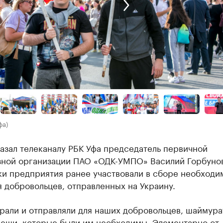
фа)
азал телеканалу РБК Уфа председатель первичной
ной организации ПАО «ОДК-УМПО» Василий Горбунов
ки предприятия ранее участвовали в сборе необходи
 добровольцев, отправленных на Украину.
рали и отправляли для наших добровольцев, шаймура
вещи, которые были им необходимы. Элементарно от