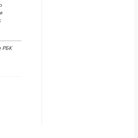
о
и
х
е
РБК