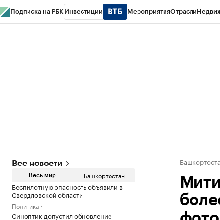
Подписка на РБК
Инвестиции
Мероприятия
Отрасли
Недви
РБК Курсы
РБК Life
Тренды
Визионеры
Национальные проекты
Горо
Спецпроекты СПб
Конференции СПб
Спецпроекты
Проверка конт
Башкортост
Все новости
Башкортостан
Весь мир
Мити
Беспилотную опасность объявили в
Свердловской области
боле
Политика
Синоптик допустил обновление
фото