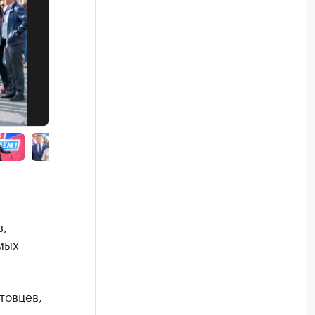
,
мых
товцев,