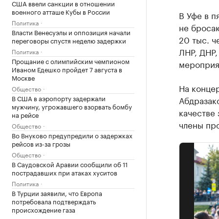
США ввели санкции в отношении
военного атташе Кубы в России
В Уфе в 
Политика
не броса
Власти Венесуэлы и оппозиция начали
20 тыс. 
переговоры спустя неделю задержки
ЛНР, ДНР,
Политика
Прощание с олимпийским чемпионом
мероприя
Иваном Едешко пройдет 7 августа в
Москве
На концер
Общество
В США в аэропорту задержали
Абдразако
мужчину, угрожавшего взорвать бомбу
качестве 
на рейсе
члены про
Общество
Во Внуково предупредили о задержках
рейсов из-за грозы
Общество
В Саудовской Аравии сообщили об 11
пострадавших при атаках хуситов
Политика
В Турции заявили, что Европа
потребовала подтверждать
происхождение газа