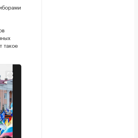
риборами
ов
чных
т такое