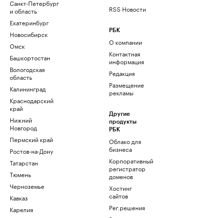
Санкт-Петербург
RSS Новости
и область
Екатеринбург
РБК
Новосибирск
О компании
Омск
Контактная
Башкортостан
информация
Вологодская
Редакция
область
Размещение
Калининград
рекламы
Краснодарский
край
Другие
Нижний
продукты
Новгород
РБК
Пермский край
Облако для
бизнеса
Ростов-на-Дону
Корпоративный
Татарстан
регистратор
Тюмень
доменов
Черноземье
Хостинг
сайтов
Кавказ
Рег.решения
Карелия