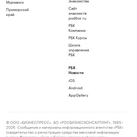
Знакомства
Мурманск
Сайт
Приморский
знакомств
край
podbor.ru
РБК
Компании
РБК Курсы
Школа
управления
РБК
РБК
Новости
iOS
Android
AppGallery
© ООО «БИЗНЕСПРЕСС», АО «РОСБИЗНЕСКОНСАЛТИНГ», 1995–
2026. Сообщения и материалы информационного агентства «РБК»
(свидетельство о регистрации средства массовой информации
выдано Федеральной службой по надзору в сфере связи,