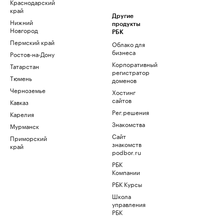
Краснодарский
край
Другие
Нижний
продукты
Новгород
РБК
Пермский край
Облако для
бизнеса
Ростов-на-Дону
Корпоративный
Татарстан
регистратор
Тюмень
доменов
Черноземье
Хостинг
сайтов
Кавказ
Рег.решения
Карелия
Знакомства
Мурманск
Сайт
Приморский
знакомств
край
podbor.ru
РБК
Компании
РБК Курсы
Школа
управления
РБК