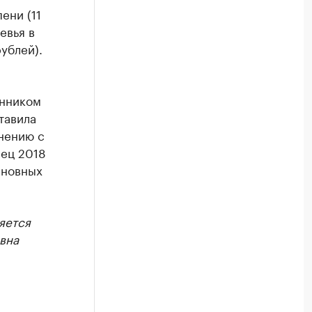
ени (11
евья в
рублей).
енником
тавила
внению с
нец 2018
сновных
яется
вна