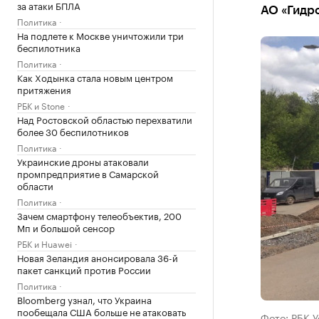
за атаки БПЛА
АО «Гидр
Политика
На подлете к Москве уничтожили три
беспилотника
Политика
Как Ходынка стала новым центром
притяжения
РБК и Stone
Над Ростовской областью перехватили
более 30 беспилотников
Политика
Украинские дроны атаковали
промпредприятие в Самарской
области
Политика
Зачем смартфону телеобъектив, 200
Мп и большой сенсор
РБК и Huawei
Новая Зеландия анонсировала 36-й
пакет санкций против России
Политика
Bloomberg узнал, что Украина
пообещала США больше не атаковать
Фото: РБК 