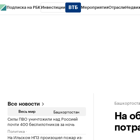
Подписка на РБК
Инвестиции
Мероприятия
Отрасли
Недви
РБК Курсы
РБК Life
Тренды
Визионеры
Национальные проекты
Горо
Спецпроекты СПб
Конференции СПб
Спецпроекты
Проверка конт
Башкортост
Все новости
Башкортостан
Весь мир
На о
Силы ПВО уничтожили над Россией
почти 400 беспилотников за ночь
потр
Политика
На Ильском НПЗ произошел пожар из-