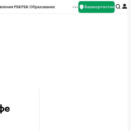
Башкортостан
вления РБК
РБК Образование
редитные рейтинги
Франшизы
Газета
ок наличной валюты
фе