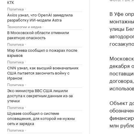
КТК
Политика
В Уфе оп
Axios узнал, что OpenAI замедлила
разработку ИИ-модели Astra
монтажных
Технологии и медиа
улицы Бе
В Московской области отменили
автодорог
ракетную опасность
госзакупо
Политика
Мэр Киева сообщил о пожарах после
взрывов
Московск
Политика
декабря о
CNN узнал, как высший военачальник
поставщик
США пытается закончить войну с
Ираном
договора,
Политика
использов
Экс-министра ВВС США лишили
доступа к секретным данным из-за
утечки
Объект до
Политика
обозначен
Шуваев сообщил о системе
финансиро
оповещения, для которой не нужны
сеть и зарядка
млн рубле
Политика