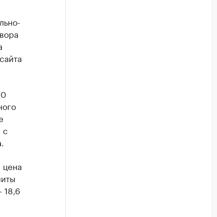
льно-
твора
а
сайта
20
ного
е
 с
.
 цена
миты
 18,6