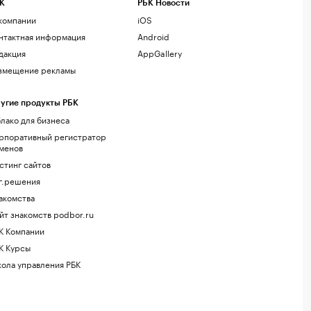
К
РБК Новости
компании
iOS
нтактная информация
Android
дакция
AppGallery
змещение рекламы
угие продукты РБК
лако для бизнеса
рпоративный регистратор
менов
стинг сайтов
г.решения
акомства
йт знакомств podbor.ru
К Компании
К Курсы
ола управления РБК