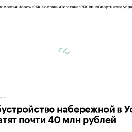
жимость
Autonews
РБК Компании
Телеканал
РБК Вино
Спорт
Школа упра
д
Стиль
Крипто
РБК Бизнес-среда
Дискуссионный клуб
Исследования
К
рагентов
Политика
Экономика
Бизнес
Технологии и медиа
Финансы
Рын
ан
бустройство набережной в У
атят почти 40 млн рублей