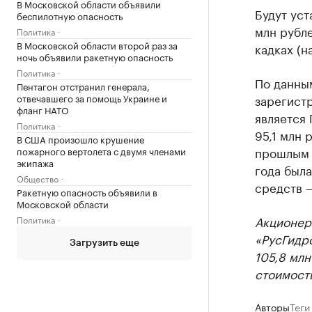
В Московской области объявили
Будут уст
беспилотную опасность
млн рубле
Политика
В Московской области второй раз за
кадках (н
ночь объявили ракетную опасность
Политика
По данны
Пентагон отстранил генерала,
отвечавшего за помощь Украине и
зарегистр
фланг НАТО
является 
Политика
95,1 млн 
В США произошло крушение
прошлым г
пожарного вертолета с двумя членами
экипажа
года была
Общество
средств —
Ракетную опасность объявили в
Московской области
Акционер
Политика
«РусГидро
Загрузить еще
105,8 млн
стоимость
Авторы
Теги