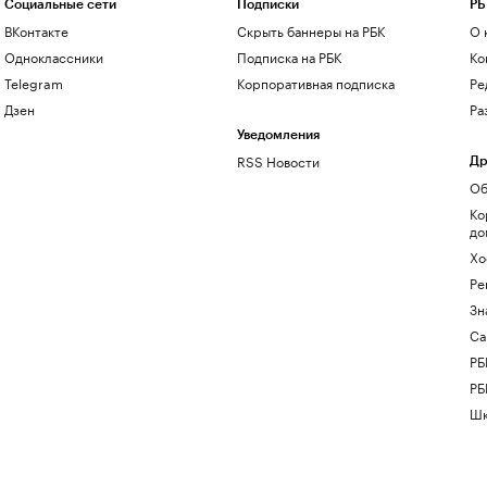
Социальные сети
Подписки
РБ
ВКонтакте
Скрыть баннеры на РБК
О 
Одноклассники
Подписка на РБК
Ко
Telegram
Корпоративная подписка
Ре
Дзен
Ра
Уведомления
RSS Новости
Др
Об
Ко
до
Хо
Ре
Зн
Са
РБ
РБ
Шк