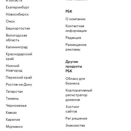
Екатеринбург
РБК
Новосибирск
О компании
Омск
Контактная
Башкортостан
информация
Вологодская
Редакция
область
Размещение
Калининград
рекламы
Краснодарский
край
Другие
Нижний
продукты
Новгород
РБК
Пермский край
Облако для
бизнеса
Ростов-на-Дону
Корпоративный
Татарстан
регистратор
Тюмень
доменов
Черноземье
Хостинг
сайтов
Кавказ
Рег.решения
Карелия
Знакомства
Мурманск