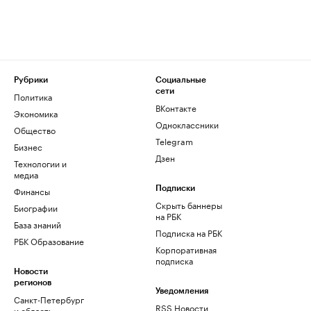
Рубрики
Социальные
сети
Политика
ВКонтакте
Экономика
Одноклассники
Общество
Telegram
Бизнес
Дзен
Технологии и
медиа
Финансы
Подписки
Скрыть баннеры
Биографии
на РБК
База знаний
Подписка на РБК
РБК Образование
Корпоративная
подписка
Новости
регионов
Уведомления
Санкт-Петербург
RSS Новости
и область