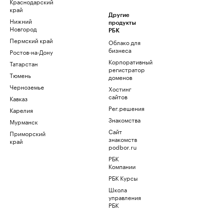
Краснодарский
край
Другие
Нижний
продукты
Новгород
РБК
Пермский край
Облако для
бизнеса
Ростов-на-Дону
Корпоративный
Татарстан
регистратор
Тюмень
доменов
Черноземье
Хостинг
сайтов
Кавказ
Рег.решения
Карелия
Знакомства
Мурманск
Сайт
Приморский
знакомств
край
podbor.ru
РБК
Компании
РБК Курсы
Школа
управления
РБК