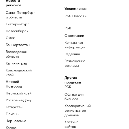
Новости
регионов
Уведомления
Санкт-Петербург
RSS Новости
и область
Екатеринбург
РБК
Новосибирск
О компании
Омск
Контактная
Башкортостан
информация
Вологодская
Редакция
область
Размещение
Калининград
рекламы
Краснодарский
край
Другие
Нижний
продукты
Новгород
РБК
Пермский край
Облако для
бизнеса
Ростов-на-Дону
Корпоративный
Татарстан
регистратор
Тюмень
доменов
Черноземье
Хостинг
сайтов
Кавказ