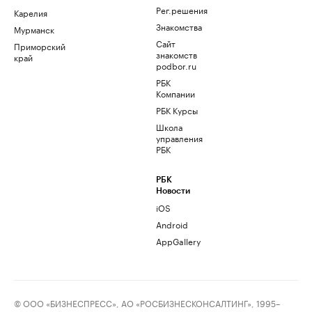
Рег.решения
Карелия
Знакомства
Мурманск
Сайт
Приморский
знакомств
край
podbor.ru
РБК
Компании
РБК Курсы
Школа
управления
РБК
РБК
Новости
iOS
Android
AppGallery
© ООО «БИЗНЕСПРЕСС», АО «РОСБИЗНЕСКОНСАЛТИНГ», 1995–