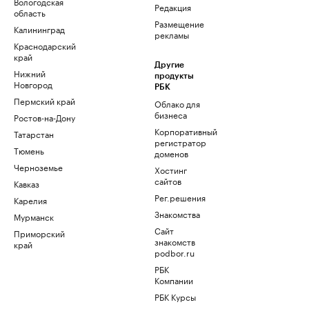
Вологодская
Редакция
область
Размещение
Калининград
рекламы
Краснодарский
край
Другие
Нижний
продукты
Новгород
РБК
Пермский край
Облако для
бизнеса
Ростов-на-Дону
Корпоративный
Татарстан
регистратор
Тюмень
доменов
Черноземье
Хостинг
сайтов
Кавказ
Рег.решения
Карелия
Знакомства
Мурманск
Сайт
Приморский
знакомств
край
podbor.ru
РБК
Компании
РБК Курсы