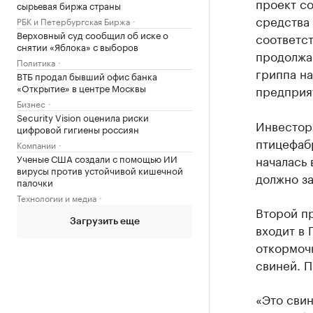
проект со
сырьевая биржа страны
средства
РБК и Петербургская Биржа
Верховный суд сообщил об иске о
соответс
снятии «Яблока» с выборов
продолжа
Политика
гриппа на
ВТБ продал бывший офис банка
«Открытие» в центре Москвы
предприят
Бизнес
Security Vision оценила риски
Инвестор 
цифровой гигиены россиян
птицефабр
Компании
Ученые США создали с помощью ИИ
началась 
вирусы против устойчивой кишечной
должно за
палочки
Технологии и медиа
Второй п
Загрузить еще
входит в 
откормоч
свиней. П
«Это сви