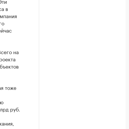
Эти
а в
омпания
го
ейчас
Всего на
роекта
объектов
ая тоже
ию
лрд руб.
жания,