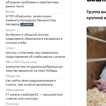
обсудили проблемы и перспективы
рынка такси
Бизнес
Группа во
В ТПП объяснили, зачем нужно
крупной 
изменить процедуру банкротства
селлеров
РАДИО
Бизнес
Футболисту сборной Англии
предъявили обвинение в нападении в
ночном клубе
Спорт
Школы с отличием: как изменилось
представление об учебе рядом с домом
РБК и ПИК Серия плюс
Альпинистам не удалось добраться до
тела Наговициной на пике Победы
Общество
Как найти свое предназначение и
понять, чем хочется заниматься
Образование
FT узнала о выборе ЕС — расширяться
«сейчас или никогда»
Политика