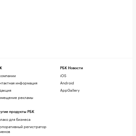
К
РБК Новости
компании
iOS
нтактная информация
Android
дакция
AppGallery
змещение рекламы
угие продукты РБК
лако для бизнеса
рпоративный регистратор
менов