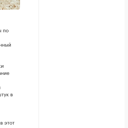
ы по
онный
ки
ание
и
тук в
в этот