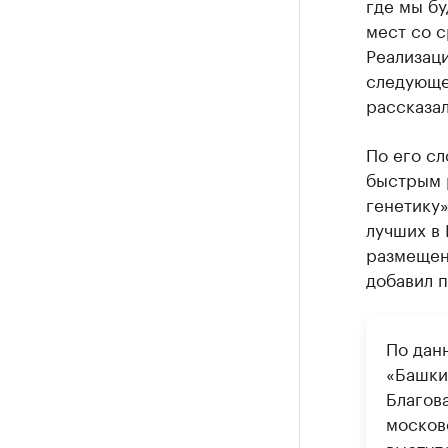
где мы бу
мест со с
Реализаци
следующег
рассказал
По его с
быстрым 
генетику»
лучших в 
размещени
добавил п
По дан
«Башки
Благов
москов
выступ