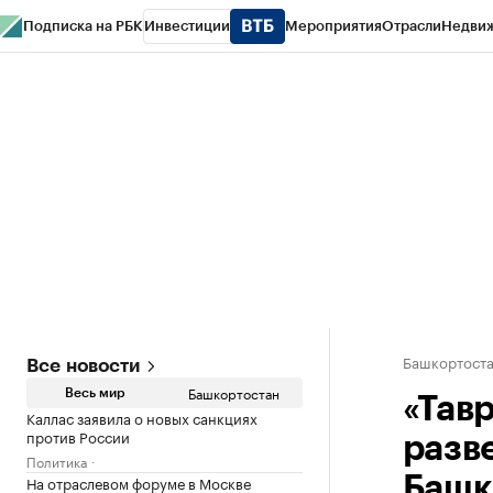
Подписка на РБК
Инвестиции
Мероприятия
Отрасли
Недви
РБК Курсы
РБК Life
Тренды
Визионеры
Национальные проекты
Горо
Спецпроекты СПб
Конференции СПб
Спецпроекты
Проверка конт
Башкортост
Все новости
Башкортостан
Весь мир
«Тав
Каллас заявила о новых санкциях
против России
разв
Политика
На отраслевом форуме в Москве
Башк