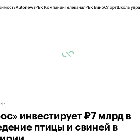
жимость
Autonews
РБК Компании
Телеканал
РБК Вино
Спорт
Школа упра
д
Стиль
Крипто
РБК Бизнес-среда
Дискуссионный клуб
Исследования
К
рагентов
Политика
Экономика
Бизнес
Технологии и медиа
Финансы
Рын
ан
рос» инвестирует ₽7 млрд в
едение птицы и свиней в
ирии