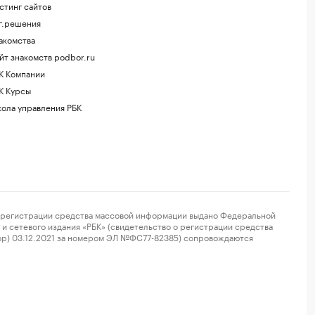
стинг сайтов
г.решения
акомства
йт знакомств podbor.ru
К Компании
К Курсы
ола управления РБК
регистрации средства массовой информации выдано Федеральной
и сетевого издания «РБК» (свидетельство о регистрации средства
ор) 03.12.2021 за номером ЭЛ №ФС77-82385) сопровождаются