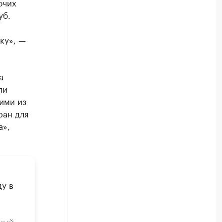
очих
уб.
ку», —
а
ли
ими из
ран для
а»,
у в
ный