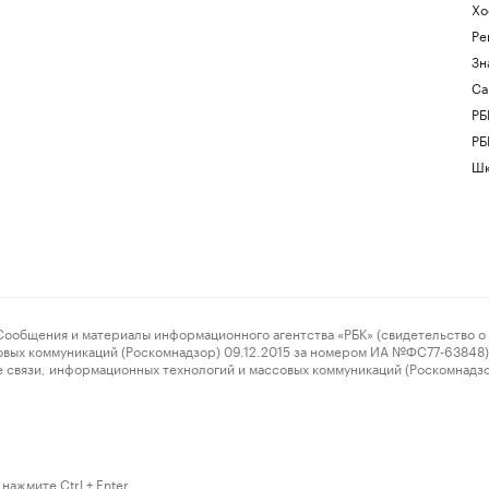
Хо
Ре
Зн
Са
РБ
РБ
Шк
ения и материалы информационного агентства «РБК» (свидетельство о 
овых коммуникаций (Роскомнадзор) 09.12.2015 за номером ИА №ФС77-63848) 
 связи, информационных технологий и массовых коммуникаций (Роскомнадз
нажмите Ctrl + Enter