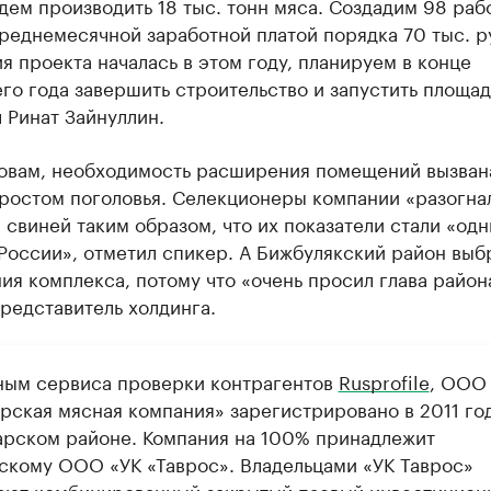
дем производить 18 тыс. тонн мяса. Создадим 98 раб
реднемесячной заработной платой порядка 70 тыс. р
я проекта началась в этом году, планируем в конце
о года завершить строительство и запустить площад
 Ринат Зайнуллин.
ловам, необходимость расширения помещений вызван
ростом поголовья. Селекционеры компании «разогна
 свиней таким образом, что их показатели стали «одн
России», отметил спикер. А Бижбулякский район выб
я комплекса, потому что «очень просил глава район
редставитель холдинга.
ным сервиса проверки контрагентов
Rusprofile
, ООО
рская мясная компания» зарегистрировано в 2011 год
арском районе. Компания на 100% принадлежит
скому ООО «УК «Таврос». Владельцами «УК Таврос»
ают комбинированный закрытый паевый инвестицион