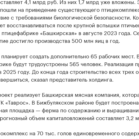
ставляет 4,1 млрд руб. Из них 1,7 млрд уже вложены. 
 пошли на приведение существующего птицекомплекс
твие с требованиями биологической безопасности. К
ет восстанавливаться после крупной вспышки птичье
 птицефабрике «Башкирская» в августе 2023 года. С
ие достигло производства 500 млн яиц в год.
планирует создать дополнительно 65 рабочих мест. 
ике будут трудоустроены 565 человек. Реализация п
в 2025 году. До конца года строительство всех трех 
вершиться, сказал представитель холдинга.
роект реализует Башкирская мясная компания, котор
ГК «Таврос». В Бижбулякском районе будет построена
ная площадка — ферма по содержанию и выращиван
рогнозный объем капиталовложений составляет 3,2 м
нокомплекс на 70 тыс. голов единовременного содер