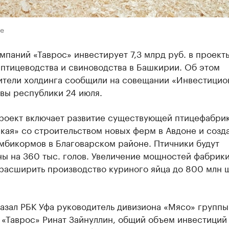
e
мпаний «Таврос» инвестирует 7,3 млрд руб. в проект
птицеводства и свиноводства в Башкирии. Об этом
ители холдинга сообщили на совещании «Инвестици
авы республики 24 июля.
роект включает развитие существующей птицефабри
кая» со строительством новых ферм в Авдоне и созд
мбикормов в Благоварском районе. Птичники будут
ны на 360 тыс. голов. Увеличение мощностей фабрик
расширить производство куриного яйца до 800 млн ш
азал РБК Уфа руководитель дивизиона «Мясо» группы
«Таврос» Ринат Зайнуллин, общий объем инвестиций 