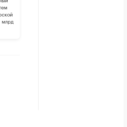
тем
рской
5 млрд