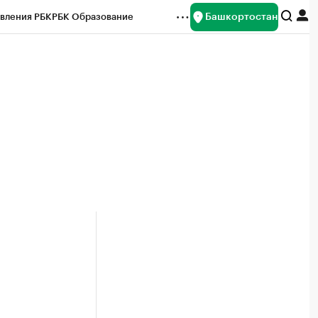
Башкортостан
вления РБК
РБК Образование
редитные рейтинги
Франшизы
Газета
ок наличной валюты