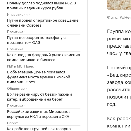
Почему доллар поднялся выше ₽82: 3
причины падения курса рубля
Инвестиции
Фото: PxHer
Путин провел оперативное совещание
с членами Совбеза
Группа ко
Политика
Путин поговорил по телефону с
развитию 
президентом ОАЭ
представ
Политика
час» у гл
Как выход на фондовый рынок изменил
компании малого бизнеса
РБК и МСП Банк
Первый п
В обмелевшем Дунае показался
«Башкирс
фундамент моста времен Римской
завода ко
империи. Фото
рассчита
Общество
В Ялте разминируют безэкипажный
позволит 
катер, выброшенный на берег
год.
Политика
Российский защитник Мироманов
вернулся из НХЛ и перешел в СКА
Как расск
Спорт
компаний 
Как работает крупнейшая товарно-