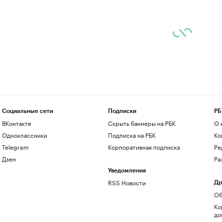
Социальные сети
Подписки
РБ
ВКонтакте
Скрыть баннеры на РБК
О 
Одноклассники
Подписка на РБК
Ко
Telegram
Корпоративная подписка
Ре
Дзен
Ра
Уведомления
RSS Новости
Др
Об
Ко
до