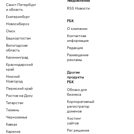
Уведомления
Санкт-Петербург
RSS Новости
и область
Екатеринбург
РБК
Новосибирск
О компании
Омск
Контактная
Башкортостан
информация
Вологодская
Редакция
область
Размещение
Калининград
рекламы
Краснодарский
край
Другие
Нижний
продукты
Новгород
РБК
Пермский край
Облако для
бизнеса
Ростов-на-Дону
Корпоративный
Татарстан
регистратор
Тюмень
доменов
Черноземье
Хостинг
сайтов
Кавказ
Рег.решения
Карелия