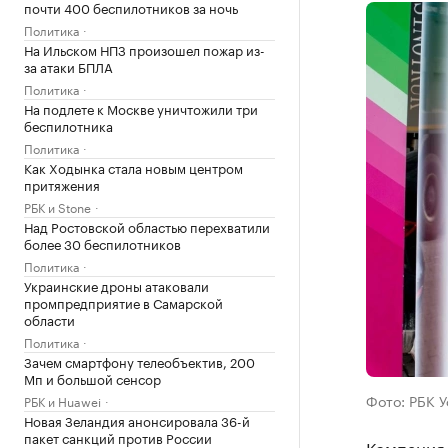
почти 400 беспилотников за ночь
Политика
На Ильском НПЗ произошел пожар из-
за атаки БПЛА
Политика
На подлете к Москве уничтожили три
беспилотника
Политика
Как Ходынка стала новым центром
притяжения
РБК и Stone
Над Ростовской областью перехватили
более 30 беспилотников
Политика
Украинские дроны атаковали
промпредприятие в Самарской
области
Политика
Зачем смартфону телеобъектив, 200
Мп и большой сенсор
Фото: РБК 
РБК и Huawei
Новая Зеландия анонсировала 36-й
пакет санкций против России
Компания