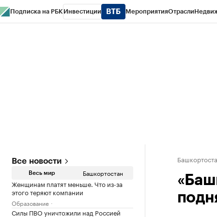
Подписка на РБК
Инвестиции
Мероприятия
Отрасли
Недви
РБК Курсы
РБК Life
Тренды
Визионеры
Национальные проекты
Горо
Спецпроекты СПб
Конференции СПб
Спецпроекты
Проверка конт
Башкортост
Все новости
Башкортостан
Весь мир
«Баш
Женщинам платят меньше. Что из-за
этого теряют компании
подн
Образование
Силы ПВО уничтожили над Россией