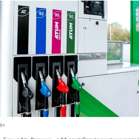
Уфа
 «Башнефть-Розница» с 24 сентября проиндексирова