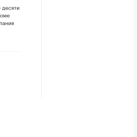
 десяти
роме
мпания