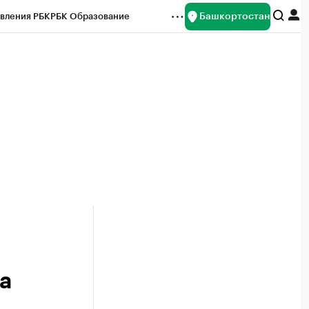
Башкортостан
вления РБК
РБК Образование
редитные рейтинги
Франшизы
Газета
ок наличной валюты
а