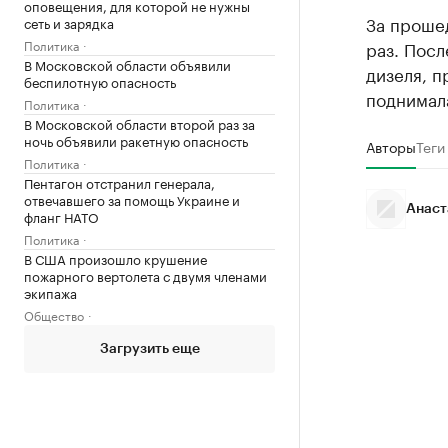
оповещения, для которой не нужны
За проше
сеть и зарядка
Политика
раз. Посл
В Московской области объявили
дизеля, п
беспилотную опасность
поднимала
Политика
В Московской области второй раз за
ночь объявили ракетную опасность
Авторы
Теги
Политика
Пентагон отстранил генерала,
отвечавшего за помощь Украине и
Анаст
фланг НАТО
Политика
В США произошло крушение
пожарного вертолета с двумя членами
экипажа
Общество
Загрузить еще