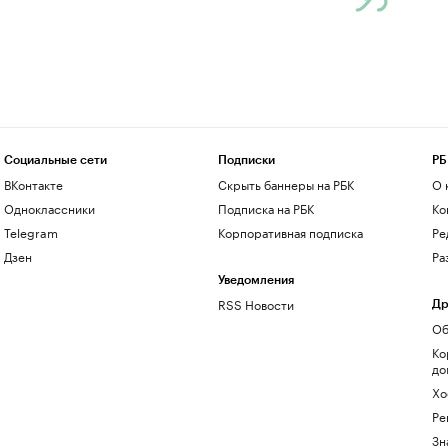
Социальные сети
Подписки
РБ
ВКонтакте
Скрыть баннеры на РБК
О 
Одноклассники
Подписка на РБК
Ко
Telegram
Корпоративная подписка
Ре
Дзен
Ра
Уведомления
RSS Новости
Др
Об
Ко
до
Хо
Ре
Зн