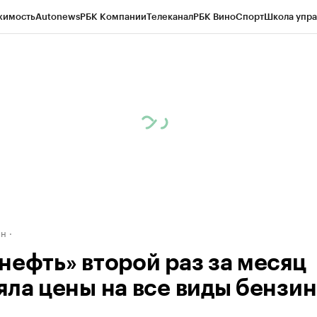
жимость
Autonews
РБК Компании
Телеканал
РБК Вино
Спорт
Школа упра
д
Стиль
Крипто
РБК Бизнес-среда
Дискуссионный клуб
Исследования
К
рагентов
Политика
Экономика
Бизнес
Технологии и медиа
Финансы
Рын
ан
нефть» второй раз за месяц
яла цены на все виды бензин