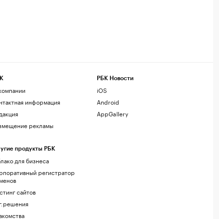
К
РБК Новости
компании
iOS
нтактная информация
Android
дакция
AppGallery
змещение рекламы
угие продукты РБК
лако для бизнеса
рпоративный регистратор
менов
стинг сайтов
г.решения
акомства