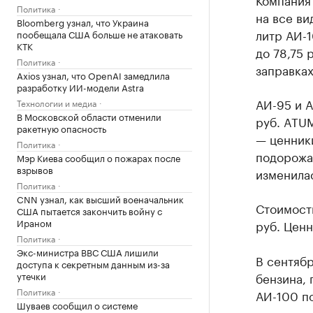
Политика
на все ви
Bloomberg узнал, что Украина
литр АИ-1
пообещала США больше не атаковать
КТК
до 78,75 
Политика
заправках
Axios узнал, что OpenAI замедлила
разработку ИИ-модели Astra
АИ-95 и А
Технологии и медиа
В Московской области отменили
руб. ATUM
ракетную опасность
— ценники
Политика
подорожал
Мэр Киева сообщил о пожарах после
взрывов
изменилас
Политика
CNN узнал, как высший военачальник
Стоимость
США пытается закончить войну с
Ираном
руб. Ценн
Политика
Экс-министра ВВС США лишили
В сентяб
доступа к секретным данным из-за
утечки
бензина,
Политика
АИ-100 по
Шуваев сообщил о системе