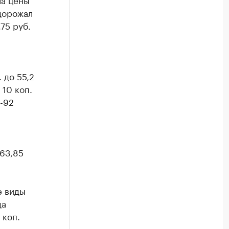
дорожал
75 руб.
 до 55,2
10 коп.
-92
 63,85
е виды
да
 коп.