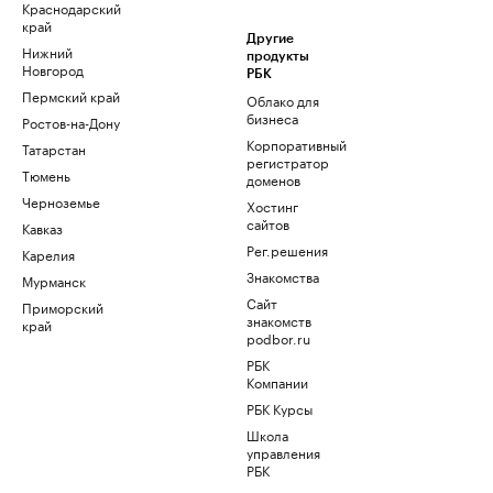
Краснодарский
край
Другие
Нижний
продукты
Новгород
РБК
Пермский край
Облако для
бизнеса
Ростов-на-Дону
Корпоративный
Татарстан
регистратор
Тюмень
доменов
Черноземье
Хостинг
сайтов
Кавказ
Рег.решения
Карелия
Знакомства
Мурманск
Сайт
Приморский
знакомств
край
podbor.ru
РБК
Компании
РБК Курсы
Школа
управления
РБК