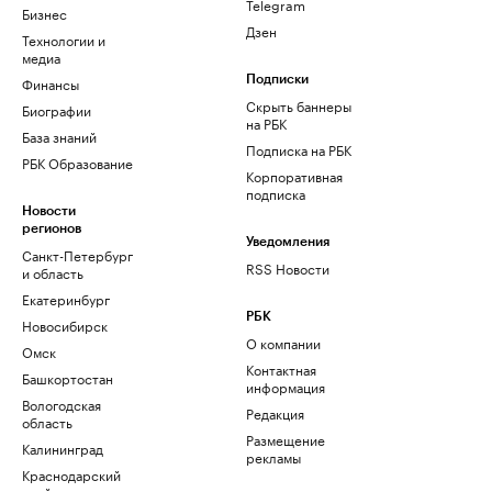
Telegram
Бизнес
Дзен
Технологии и
медиа
Финансы
Подписки
Скрыть баннеры
Биографии
на РБК
База знаний
Подписка на РБК
РБК Образование
Корпоративная
подписка
Новости
регионов
Уведомления
Санкт-Петербург
RSS Новости
и область
Екатеринбург
РБК
Новосибирск
О компании
Омск
Контактная
Башкортостан
информация
Вологодская
Редакция
область
Размещение
Калининград
рекламы
Краснодарский
край