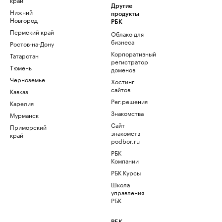
Другие
Нижний
продукты
Новгород
РБК
Пермский край
Облако для
бизнеса
Ростов-на-Дону
Корпоративный
Татарстан
регистратор
Тюмень
доменов
Черноземье
Хостинг
сайтов
Кавказ
Рег.решения
Карелия
Знакомства
Мурманск
Сайт
Приморский
знакомств
край
podbor.ru
РБК
Компании
РБК Курсы
Школа
управления
РБК