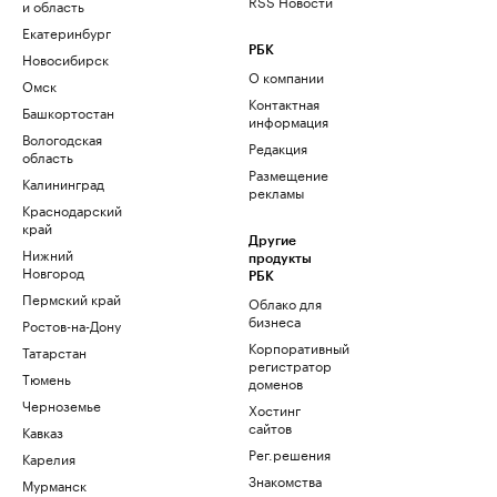
RSS Новости
и область
Екатеринбург
РБК
Новосибирск
О компании
Омск
Контактная
Башкортостан
информация
Вологодская
Редакция
область
Размещение
Калининград
рекламы
Краснодарский
край
Другие
Нижний
продукты
Новгород
РБК
Пермский край
Облако для
бизнеса
Ростов-на-Дону
Корпоративный
Татарстан
регистратор
Тюмень
доменов
Черноземье
Хостинг
сайтов
Кавказ
Рег.решения
Карелия
Знакомства
Мурманск