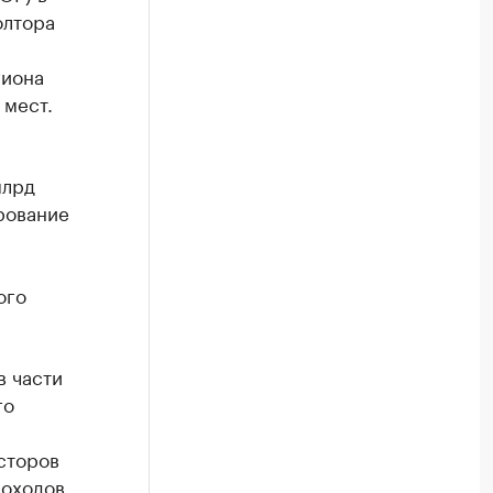
олтора
гиона
 мест.
млрд
рование
ого
в части
го
сторов
доходов