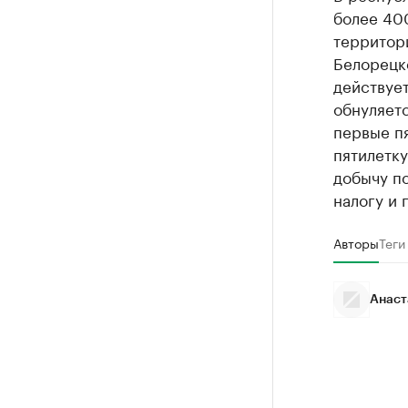
более 400
территори
Белорецк
действует
обнуляетс
первые пя
пятилетку
добычу п
налогу и 
Авторы
Теги
Анаст