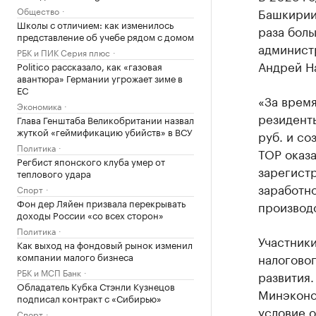
Общество
Башкирии 
Школы с отличием: как изменилось
раза боль
представление об учебе рядом с домом
админист
РБК и ПИК Серия плюс
Андрей На
Politico рассказало, как «газовая
авантюра» Германии угрожает зиме в
ЕС
«За врем
Экономика
резидент
Глава Генштаба Великобритании назвал
жуткой «геймификацию убийств» в ВСУ
руб. и со
Политика
ТОР оказ
Регбист японского клуба умер от
зарегист
теплового удара
заработн
Спорт
Фон дер Ляйен призвала перекрывать
производс
доходы России «со всех сторон»
Политика
Участники
Как выход на фондовый рынок изменил
компании малого бизнеса
налогово
РБК и МСП Банк
развития.
Обладатель Кубка Стэнли Кузнецов
Минэконо
подписал контракт с «Сибирью»
условие 
Спорт