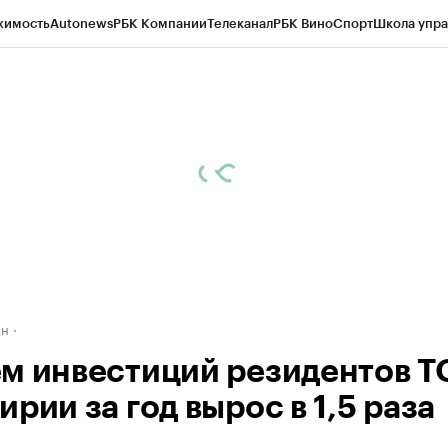
жимость
Autonews
РБК Компании
Телеканал
РБК Вино
Спорт
Школа упра
д
Стиль
Крипто
РБК Бизнес-среда
Дискуссионный клуб
Исследования
К
рагентов
Политика
Экономика
Бизнес
Технологии и медиа
Финансы
Рын
ан
м инвестиций резидентов Т
рии за год вырос в 1,5 раза