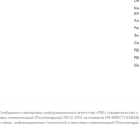
Ко
до
Хо
Ре
Зн
Са
РБ
РБ
Шк
ения и материалы информационного агентства «РБК» (свидетельство о 
овых коммуникаций (Роскомнадзор) 09.12.2015 за номером ИА №ФС77-63848) 
 связи, информационных технологий и массовых коммуникаций (Роскомнадз