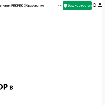
Башкортостан
вления РБК
РБК Образование
редитные рейтинги
Франшизы
Газета
ок наличной валюты
ОР в