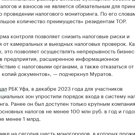
алогов и взносов не является обязательным для прин
 проведении налогового мониторинга. По его словам
ольшое количество преимуществ» резидентам ТОР.
рма контроля позволяет снизить налоговые риски и
я от камеральных и выездных налоговых проверок. Ка
, это позволяет осуществлять непрерывность бизнес
в предприятия, расширенное информационное
ствие с налоговыми органами, а также отказаться от
 копий документов», — подчеркнул Муратов.
щал
РБК Уфа, в декабре 2023 года для участников
циальных зон упростили порядок входа в систему на
га. Ранее он был доступен только крупным компани
сновных налогов не менее 100 млн руб. в год и год
е менее 1 млрд.
лике на сегодня шесть моногородов, в которых прож