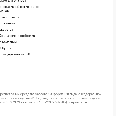
рпоративный регистратор
менов
стинг сайтов
г.решения
акомства
йт знакомств podbor.ru
К Компании
К Курсы
ола управления РБК
регистрации средства массовой информации выдано Федеральной
и сетевого издания «РБК» (свидетельство о регистрации средства
ор) 03.12.2021 за номером ЭЛ №ФС77-82385) сопровождаются