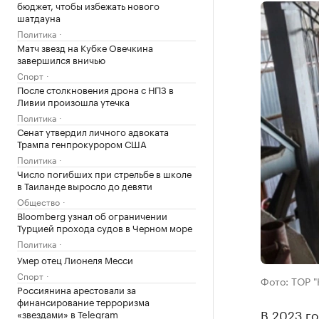
бюджет, чтобы избежать нового
шатдауна
Политика
Матч звезд на Кубке Овечкина
завершился вничью
Спорт
После столкновения дрона с НПЗ в
Ливии произошла утечка
Политика
Сенат утвердил личного адвоката
Трампа генпрокурором США
Политика
Число погибших при стрельбе в школе
в Таиланде выросло до девяти
Общество
Bloomberg узнал об ограничении
Турцией прохода судов в Черном море
Политика
Умер отец Лионеля Месси
Спорт
Фото: ТОР "
Россиянина арестовали за
финансирование терроризма
В 2023 г
«звездами» в Telegram