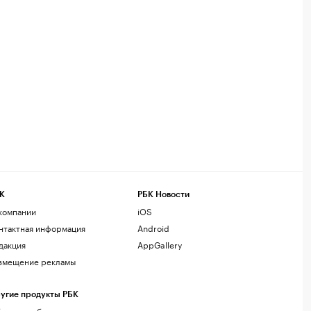
К
РБК Новости
компании
iOS
нтактная информация
Android
дакция
AppGallery
змещение рекламы
угие продукты РБК
лако для бизнеса