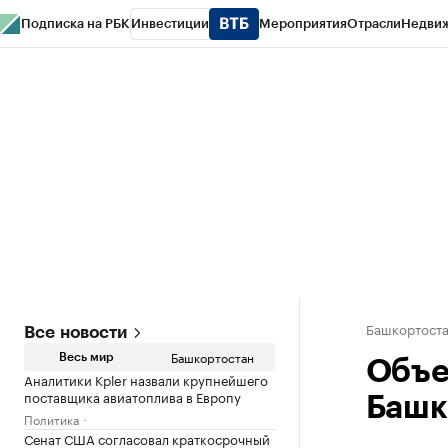
Подписка на РБК
Инвестиции
Мероприятия
Отрасли
Недви
РБК Курсы
РБК Life
Тренды
Визионеры
Национальные проекты
Горо
Спецпроекты СПб
Конференции СПб
Спецпроекты
Проверка конт
Башкортост
Все новости
Башкортостан
Весь мир
Объе
Аналитики Kpler назвали крупнейшего
поставщика авиатоплива в Европу
Башки
Политика
Сенат США согласовал краткосрочный