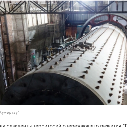
Кумертау"
оду резиденты территорий опережающего развития (Т