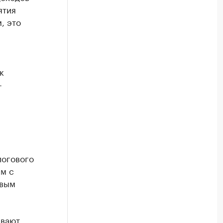
ятия
, это
к
-
логового
ям с
овым
ивают