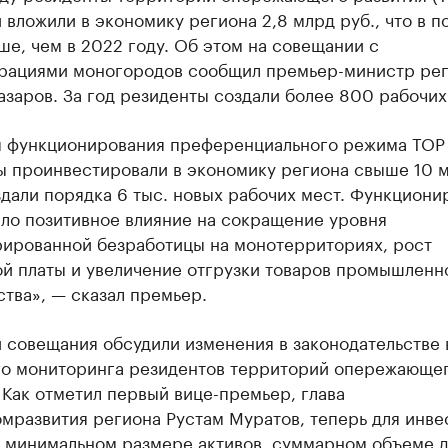
вложили в экономику региона 2,8 млрд руб., что в п
ше, чем в 2022 году. Об этом на совещании с
рациями моногородов сообщил премьер-министр ре
заров. За год резиденты создали более 800 рабочих
я функционирования преференциального режима ТОР
ы проинвестировали в экономику региона свыше 10 
здали порядка 6 тыс. новых рабочих мест. Функциони
ало позитивное влияние на сокращение уровня
рированной безработицы на монотерриториях, рост
ой платы и увеличение отгрузки товаров промышленн
тва», — сказал премьер.
 совещания обсудили изменения в законодательстве 
го мониторинга резидентов территорий опережающе
 Как отметил первый вице-премьер, глава
мразвития региона Рустам Муратов, теперь для инве
о минимальном размере активов, суммарном объеме 