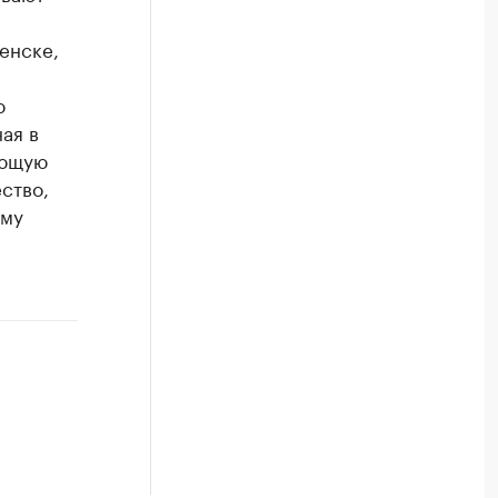
енске,
ю
ая в
ующую
ство,
ому