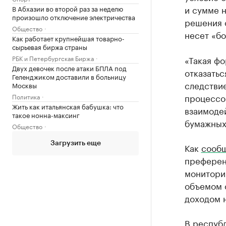
и сумме н
В Абхазии во второй раз за неделю
произошло отключение электричества
решения о
Общество
несет «б
Как работает крупнейшая товарно-
сырьевая биржа страны
РБК и Петербургская Биржа
«Такая фо
Двух девочек после атаки БПЛА под
отказатьс
Геленджиком доставили в больницу
следствие
Москвы
процессо
Политика
Жить как итальянская бабушка: что
взаимодей
такое нонна-максинг
бумажных
Общество
Загрузить еще
Как
сооб
преферен
мониторин
объемом о
доходом н
В респуб