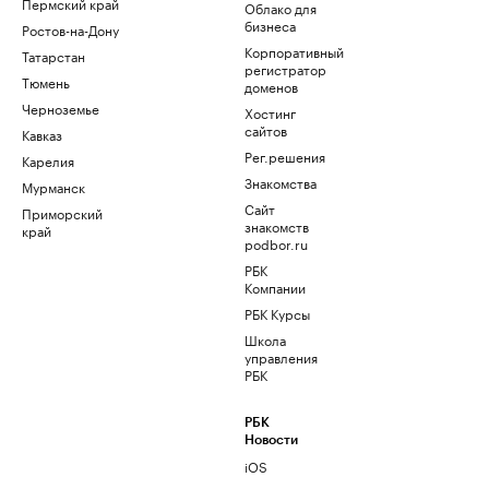
Пермский край
Облако для
бизнеса
Ростов-на-Дону
Корпоративный
Татарстан
регистратор
Тюмень
доменов
Черноземье
Хостинг
сайтов
Кавказ
Рег.решения
Карелия
Знакомства
Мурманск
Сайт
Приморский
знакомств
край
podbor.ru
РБК
Компании
РБК Курсы
Школа
управления
РБК
РБК
Новости
iOS