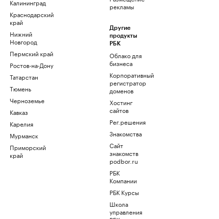
Калининград
рекламы
Краснодарский
край
Другие
Нижний
продукты
Новгород
РБК
Пермский край
Облако для
бизнеса
Ростов-на-Дону
Корпоративный
Татарстан
регистратор
Тюмень
доменов
Черноземье
Хостинг
сайтов
Кавказ
Рег.решения
Карелия
Знакомства
Мурманск
Сайт
Приморский
знакомств
край
podbor.ru
РБК
Компании
РБК Курсы
Школа
управления