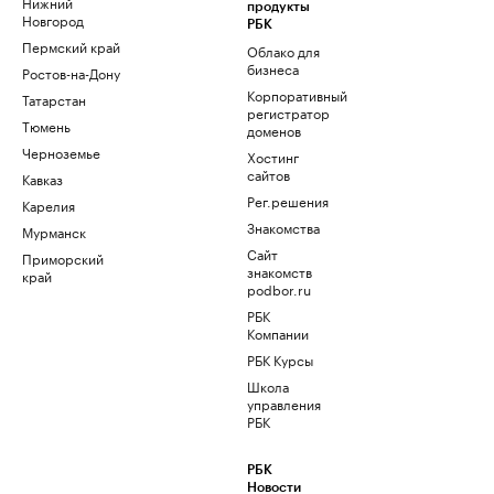
Нижний
продукты
Новгород
РБК
Пермский край
Облако для
бизнеса
Ростов-на-Дону
Корпоративный
Татарстан
регистратор
Тюмень
доменов
Черноземье
Хостинг
сайтов
Кавказ
Рег.решения
Карелия
Знакомства
Мурманск
Сайт
Приморский
знакомств
край
podbor.ru
РБК
Компании
РБК Курсы
Школа
управления
РБК
РБК
Новости