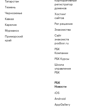
Татарстан
регистратор
Тюмень
доменов
Черноземье
Хостинг
сайтов
Кавказ
Рег.решения
Карелия
Знакомства
Мурманск
Сайт
Приморский
знакомств
край
podbor.ru
РБК
Компании
РБК Курсы
Школа
управления
РБК
РБК
Новости
iOS
Android
AppGallery