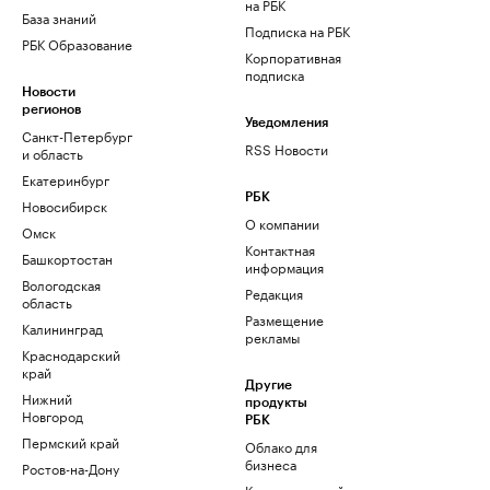
на РБК
База знаний
Подписка на РБК
РБК Образование
Корпоративная
подписка
Новости
регионов
Уведомления
Санкт-Петербург
RSS Новости
и область
Екатеринбург
РБК
Новосибирск
О компании
Омск
Контактная
Башкортостан
информация
Вологодская
Редакция
область
Размещение
Калининград
рекламы
Краснодарский
край
Другие
Нижний
продукты
Новгород
РБК
Пермский край
Облако для
бизнеса
Ростов-на-Дону
Корпоративный