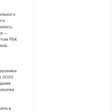
ельного
ого
алось.
та —
этом РБК
лов.
Вероника
в 2020
дания
Покупка
ить в