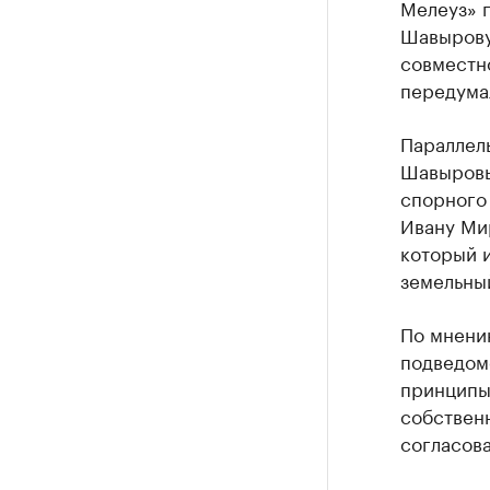
Мелеуз» 
Шавырову
совместн
передумал
Параллел
Шавыровы
спорного
Ивану Ми
который 
земельный
По мнению
подведом
принципы
собственн
согласов