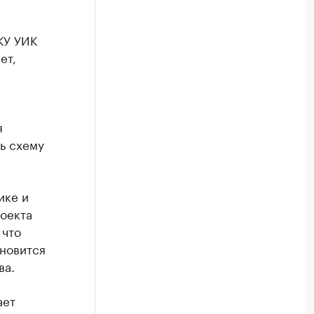
КУ УИК
ет,
я
ь схему
ике и
оекта
 что
ановится
ва.
ает