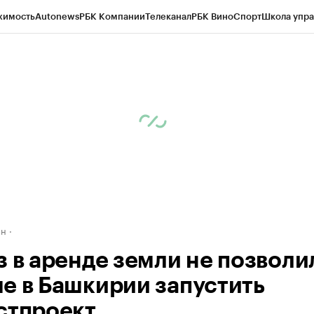
жимость
Autonews
РБК Компании
Телеканал
РБК Вино
Спорт
Школа упра
д
Стиль
Крипто
РБК Бизнес-среда
Дискуссионный клуб
Исследования
К
рагентов
Политика
Экономика
Бизнес
Технологии и медиа
Финансы
Рын
ан
з в аренде земли не позволи
е в Башкирии запустить
стпроект