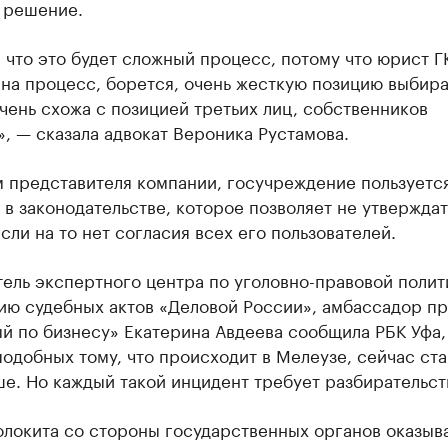
 решение.
 что это будет сложный процесс, потому что юрист Г
на процесс, борется, очень жесткую позицию выбира
чень схожа с позицией третьих лиц, собственников
, — сказала адвокат Вероника Рустамова.
м представителя компании, госучреждение пользуетс
в законодательстве, которое позволяет не утверждат
если на то нет согласия всех его пользователей.
ель экспертного центра по уголовно-правовой полит
ию судебных актов «Деловой России», амбассадор пр
й по бизнесу» Екатерина Авдеева сообщила РБК Уфа,
подобных тому, что происходит в Мелеузе, сейчас ст
е. Но каждый такой инцидент требует разбирательст
олокита со стороны государственных органов оказыв