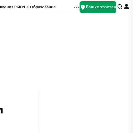
Башкортостан
вления РБК
РБК Образование
редитные рейтинги
Франшизы
Газета
ок наличной валюты
л