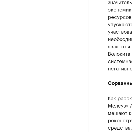
значитель
экономик
ресурсов,
упускаютс
участвов
необходи
являются 
Волокита 
системна
негативно
Сорванны
Как расс
Мелеуз» 
мешают ко
реконстр
средства