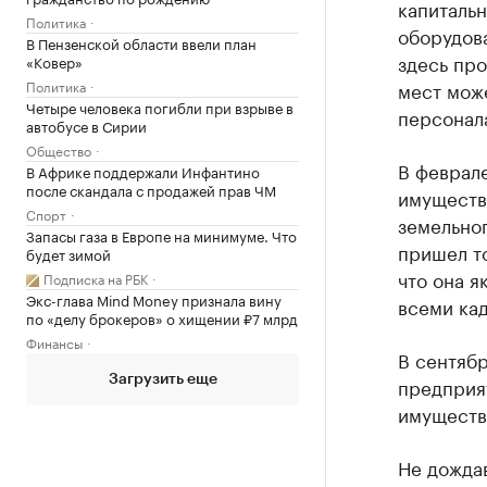
капитальн
Политика
оборудова
В Пензенской области ввели план
здесь про
«Ковер»
Политика
мест може
Четыре человека погибли при взрыве в
персонал
автобусе в Сирии
Общество
В феврале
В Африке поддержали Инфантино
после скандала с продажей прав ЧМ
имущество
Спорт
земельног
Запасы газа в Европе на минимуме. Что
пришел то
будет зимой
что она я
Подписка на РБК
Экс-глава Mind Money признала вину
всеми ка
по «делу брокеров» о хищении ₽7 млрд
Финансы
В сентяб
Загрузить еще
предприя
имуществ
Не дожда