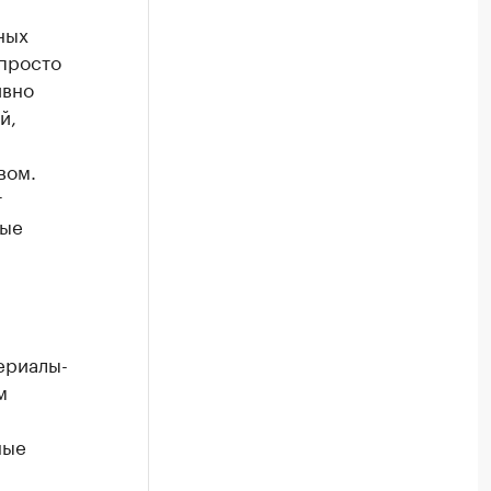
ных
 просто
ивно
й,
вом.
т
рые
ериалы-
м
ные