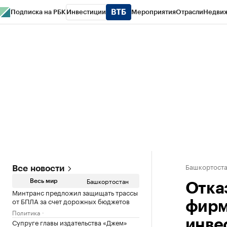
Подписка на РБК
Инвестиции
Мероприятия
Отрасли
Недви
РБК Курсы
РБК Life
Тренды
Визионеры
Национальные проекты
Горо
Спецпроекты СПб
Конференции СПб
Спецпроекты
Проверка конт
Башкортост
Все новости
Башкортостан
Весь мир
Отка
Минтранс предложил защищать трассы
от БПЛА за счет дорожных бюджетов
фирм
Политика
Супруге главы издательства «Джем»
инве