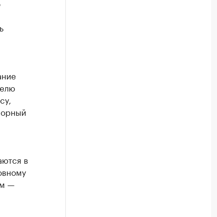
ю
ь
ание
телю
су,
порный
аются в
овному
ым —