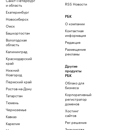
Санкт-Петербург
RSS Новости
и область
Екатеринбург
РБК
Новосибирск
О компании
Омск
Контактная
Башкортостан
информация
Вологодская
Редакция
область
Размещение
Калининград
рекламы
Краснодарский
край
Другие
Нижний
продукты
Новгород
РБК
Пермский край
Облако для
бизнеса
Ростов-на-Дону
Корпоративный
Татарстан
регистратор
Тюмень
доменов
Черноземье
Хостинг
сайтов
Кавказ
Рег.решения
Карелия
Знакомства