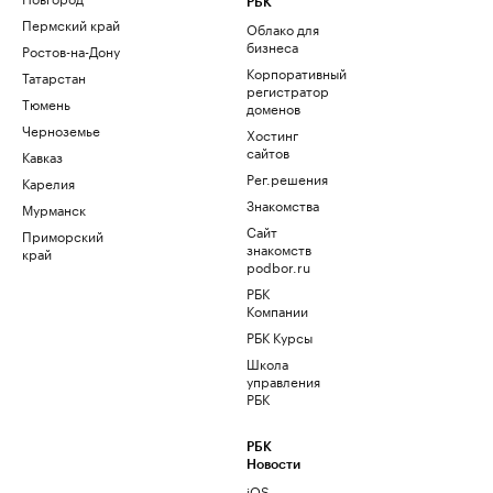
РБК
Пермский край
Облако для
бизнеса
Ростов-на-Дону
Корпоративный
Татарстан
регистратор
Тюмень
доменов
Черноземье
Хостинг
сайтов
Кавказ
Рег.решения
Карелия
Знакомства
Мурманск
Сайт
Приморский
знакомств
край
podbor.ru
РБК
Компании
РБК Курсы
Школа
управления
РБК
РБК
Новости
iOS