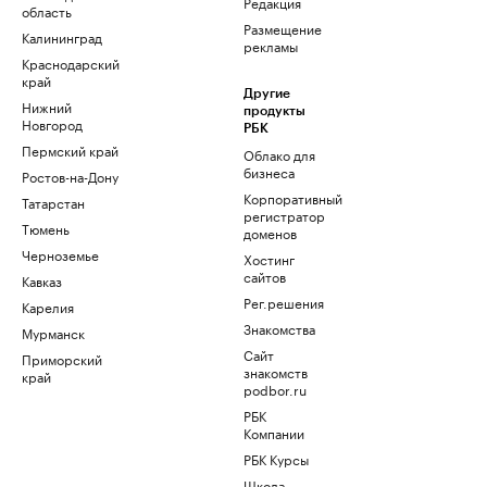
Редакция
область
Размещение
Калининград
рекламы
Краснодарский
край
Другие
Нижний
продукты
Новгород
РБК
Пермский край
Облако для
бизнеса
Ростов-на-Дону
Корпоративный
Татарстан
регистратор
Тюмень
доменов
Черноземье
Хостинг
сайтов
Кавказ
Рег.решения
Карелия
Знакомства
Мурманск
Сайт
Приморский
знакомств
край
podbor.ru
РБК
Компании
РБК Курсы
Школа