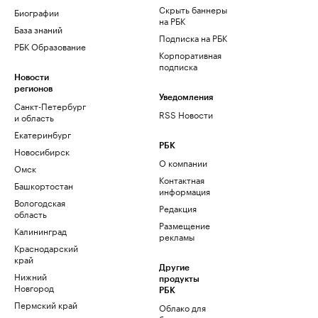
Скрыть баннеры
Биографии
на РБК
База знаний
Подписка на РБК
РБК Образование
Корпоративная
подписка
Новости
регионов
Уведомления
Санкт-Петербург
RSS Новости
и область
Екатеринбург
РБК
Новосибирск
О компании
Омск
Контактная
Башкортостан
информация
Вологодская
Редакция
область
Размещение
Калининград
рекламы
Краснодарский
край
Другие
Нижний
продукты
Новгород
РБК
Пермский край
Облако для