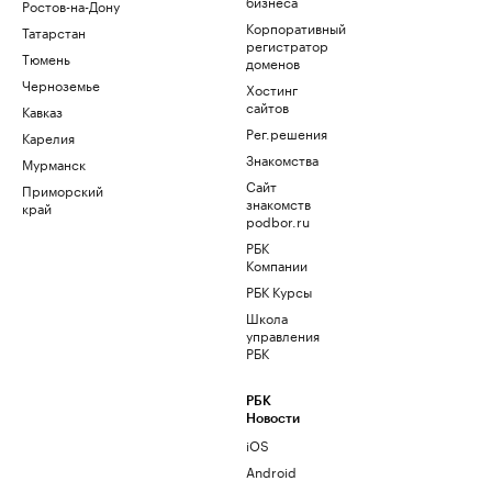
бизнеса
Ростов-на-Дону
Корпоративный
Татарстан
регистратор
Тюмень
доменов
Черноземье
Хостинг
сайтов
Кавказ
Рег.решения
Карелия
Знакомства
Мурманск
Сайт
Приморский
знакомств
край
podbor.ru
РБК
Компании
РБК Курсы
Школа
управления
РБК
РБК
Новости
iOS
Android