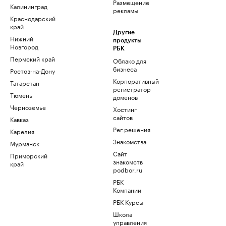
Размещение
Калининград
рекламы
Краснодарский
край
Другие
Нижний
продукты
Новгород
РБК
Пермский край
Облако для
бизнеса
Ростов-на-Дону
Корпоративный
Татарстан
регистратор
Тюмень
доменов
Черноземье
Хостинг
сайтов
Кавказ
Рег.решения
Карелия
Знакомства
Мурманск
Сайт
Приморский
знакомств
край
podbor.ru
РБК
Компании
РБК Курсы
Школа
управления