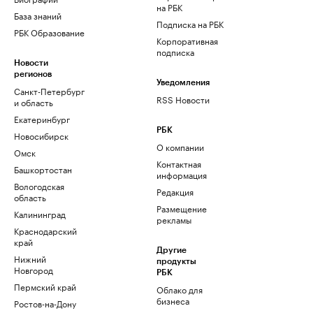
на РБК
База знаний
Подписка на РБК
РБК Образование
Корпоративная
подписка
Новости
регионов
Уведомления
Санкт-Петербург
RSS Новости
и область
Екатеринбург
РБК
Новосибирск
О компании
Омск
Контактная
Башкортостан
информация
Вологодская
Редакция
область
Размещение
Калининград
рекламы
Краснодарский
край
Другие
Нижний
продукты
Новгород
РБК
Пермский край
Облако для
бизнеса
Ростов-на-Дону