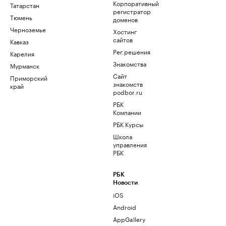
Корпоративный
Татарстан
регистратор
Тюмень
доменов
Черноземье
Хостинг
сайтов
Кавказ
Рег.решения
Карелия
Знакомства
Мурманск
Сайт
Приморский
знакомств
край
podbor.ru
РБК
Компании
РБК Курсы
Школа
управления
РБК
РБК
Новости
iOS
Android
AppGallery