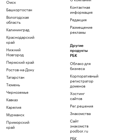
Омск
Контактная
Башкортостан
информация
Вологодская
Редакция
область
Размещение
Калининград
рекламы
Краснодарский
край
Другие
Нижний
продукты
Новгород
РБК
Пермский край
Облако для
бизнеса
Ростов-на-Дону
Корпоративный
Татарстан
регистратор
Тюмень
доменов
Черноземье
Хостинг
сайтов
Кавказ
Рег.решения
Карелия
Знакомства
Мурманск
Сайт
Приморский
знакомств
край
podbor.ru
РБК