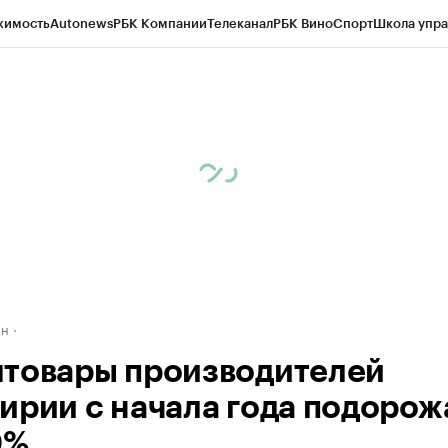
жимость
Autonews
РБК Компании
Телеканал
РБК Вино
Спорт
Школа упра
д
Стиль
Крипто
РБК Бизнес-среда
Дискуссионный клуб
Исследования
К
рагентов
Политика
Экономика
Бизнес
Технологии и медиа
Финансы
Рын
ан
товары производителей
ирии с начала года подорож
0%