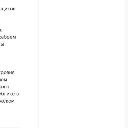
вщиков
в
екабрем
ны
уровня
ием
кого
ублике в
лжском