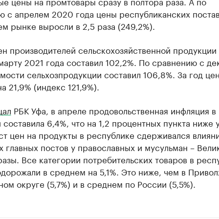
е цены на промтовары сразу в полтора раза. А по
ю с апрелем 2020 года цены республиканских поста
м рынке выросли в 2,5 раза (249,2%).
ен производителей сельскохозяйственной продукции 
марту 2021 года составил 102,2%. По сравнению с д
мости сельхозпродукции составил 106,8%. За год це
а 21,9% (индекс 121,9%).
щал
РБК Уфа, в апреле продовольственная инфляция в
составила 6,4%, что на 1,2 процентных пункта ниже 
ст цен на продукты в республике сдерживался влиян
х главных постов у православных и мусульман – Вели
разы. Все категории потребительских товаров в респ
дорожали в среднем на 5,1%. Это ниже, чем в Приво
ом округе (5,7%) и в среднем по России (5,5%).