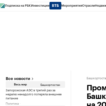
Подписка на РБК
Инвестиции
Мероприятия
Отрасли
Недви
РБК Курсы
РБК Life
Тренды
Визионеры
Национальные проекты
Горо
Спецпроекты СПб
Конференции СПб
Спецпроекты
Проверка конт
Башкортост
Все новости
Башкортостан
Весь мир
Пром
Запорожская АЭС в третий раз за
неделю ненадолго потеряла внешнее
Башк
питание
Политика
на 2