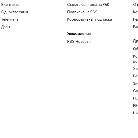
ВКонтакте
Скрыть баннеры на РБК
О 
Одноклассники
Подписка на РБК
Ко
Telegram
Корпоративная подписка
Ре
Дзен
Ра
Уведомления
RSS Новости
Др
Об
Ко
до
Хо
Ре
Зн
Са
РБ
РБ
Шк