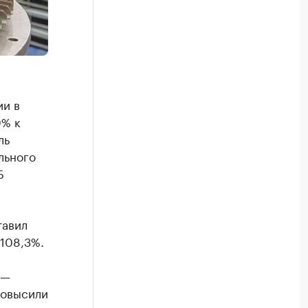
ии в
9% к
ль
льного
Б
тавил
 108,3%.
 —
повысили