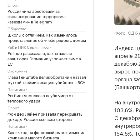
Спорт
Россиянина арестовали за
финансирование терроризма
«звездами» в Telegram
Общество
Фото: ОДК
Школы с отличием: как изменилось
представление об учебе рядом с домом
Индекс ц
РБК и ПИК Серия плюс
Politico рассказало, как «газовая
апреле 20
авантюра» Германии угрожает зиме в
декабрю 2
ЕС
вырос поч
Экономика
Глава Генштаба Великобритании назвал
органа Ф
жуткой «геймификацию убийств» в ВСУ
(Башкорто
Политика
Регбист японского клуба умер от
теплового удара
На внутр
Спорт
103,6%. Р
Фон дер Ляйен призвала перекрывать
С декабря
доходы России «со всех сторон»
внутриро
Политика
Как выход на фондовый рынок изменил
154,5%. Т
компании малого бизнеса