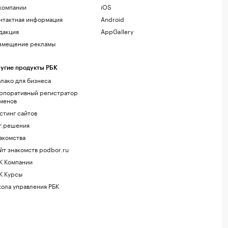
компании
iOS
нтактная информация
Android
дакция
AppGallery
змещение рекламы
угие продукты РБК
лако для бизнеса
рпоративный регистратор
менов
стинг сайтов
г.решения
акомства
йт знакомств podbor.ru
К Компании
К Курсы
ола управления РБК