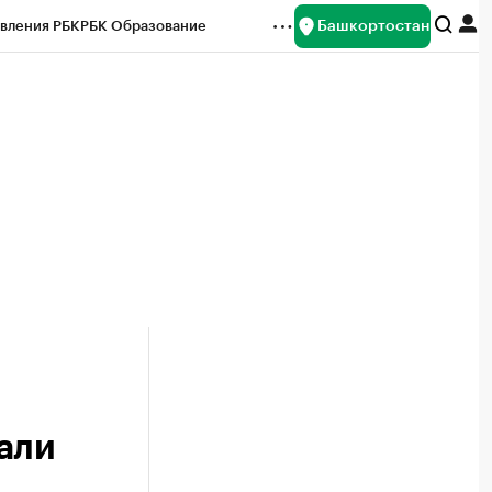
Башкортостан
вления РБК
РБК Образование
редитные рейтинги
Франшизы
Газета
ок наличной валюты
али