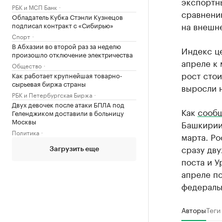
экспортны
РБК и МСП Банк
сравнени
Обладатель Кубка Стэнли Кузнецов
на внешне
подписал контракт с «Сибирью»
Спорт
В Абхазии во второй раз за неделю
Индекс ц
произошло отключение электричества
апреле к 
Общество
рост стои
Как работает крупнейшая товарно-
сырьевая биржа страны
выросли н
РБК и Петербургская Биржа
Двух девочек после атаки БПЛА под
Как
сооб
Геленджиком доставили в больницу
Москвы
Башкирии 
Политика
марта. Ро
сразу дву
Загрузить еще
поста и У
апреле по
федеральн
Авторы
Теги