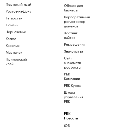
Пермский край
Облако для
бизнеса
Ростов-на-Дону
Корпоративный
Татарстан
регистратор
Тюмень
доменов
Черноземье
Хостинг
сайтов
Кавказ
Рег.решения
Карелия
Знакомства
Мурманск
Сайт
Приморский
знакомств
край
podbor.ru
РБК
Компании
РБК Курсы
Школа
управления
РБК
РБК
Новости
iOS