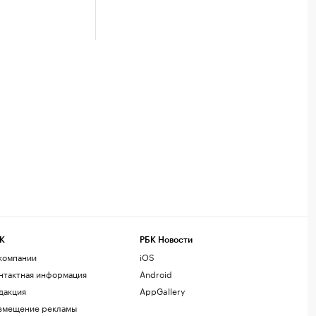
К
РБК Новости
компании
iOS
нтактная информация
Android
дакция
AppGallery
змещение рекламы