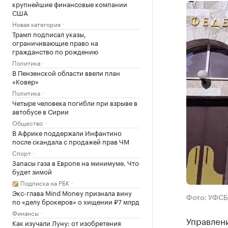
крупнейшие финансовые компании
США
Новая категория
Трамп подписал указы,
ограничивающие право на
гражданство по рождению
Политика
В Пензенской области ввели план
«Ковер»
Политика
Четыре человека погибли при взрыве в
автобусе в Сирии
Общество
В Африке поддержали Инфантино
после скандала с продажей прав ЧМ
Спорт
Запасы газа в Европе на минимуме. Что
будет зимой
Подписка на РБК
Экс-глава Mind Money признала вину
Фото: УФСБ
по «делу брокеров» о хищении ₽7 млрд
Финансы
Управлен
Как изучали Луну: от изобретения