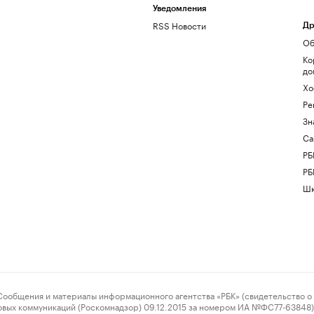
Уведомления
RSS Новости
Др
Об
Ко
до
Хо
Ре
Зн
Са
РБ
РБ
Шк
ения и материалы информационного агентства «РБК» (свидетельство о 
овых коммуникаций (Роскомнадзор) 09.12.2015 за номером ИА №ФС77-63848) 