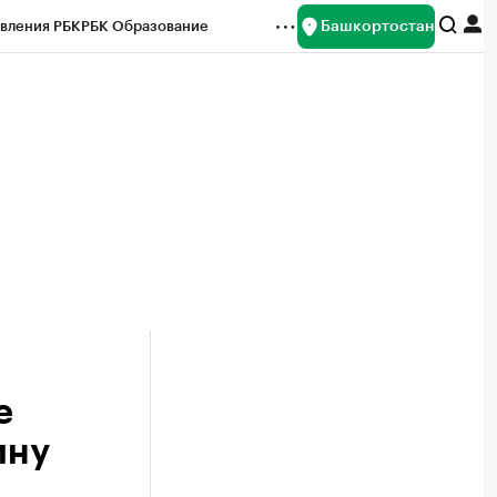
Башкортостан
вления РБК
РБК Образование
редитные рейтинги
Франшизы
Газета
ок наличной валюты
е
ину