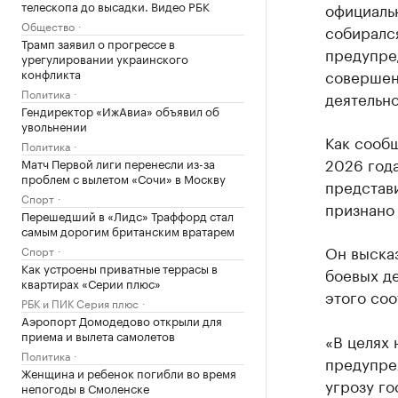
телескопа до высадки. Видео РБК
официаль
Общество
собирался
Трамп заявил о прогрессе в
предупре
урегулировании украинского
конфликта
совершени
Политика
деятельн
Гендиректор «ИжАвиа» объявил об
увольнении
Как сообщ
Политика
2026 год
Матч Первой лиги перенесли из-за
проблем с вылетом «Сочи» в Москву
представ
Спорт
признано
Перешедший в «Лидс» Траффорд стал
самым дорогим британским вратарем
Он высказ
Спорт
Как устроены приватные террасы в
боевых де
квартирах «Серии плюс»
этого соо
РБК и ПИК Серия плюс
Аэропорт Домодедово открыли для
приема и вылета самолетов
«В целях
Политика
предупре
Женщина и ребенок погибли во время
угрозу го
непогоды в Смоленске