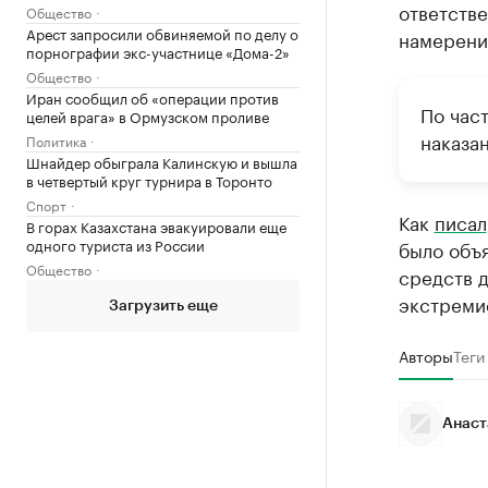
ответстве
Общество
Арест запросили обвиняемой по делу о
намерени
порнографии экс-участнице «Дома-2»
Общество
Иран сообщил об «операции против
По час
целей врага» в Ормузском проливе
наказа
Политика
Шнайдер обыграла Калинскую и вышла
в четвертый круг турнира в Торонто
Спорт
Как
писал
В горах Казахстана эвакуировали еще
одного туриста из России
было объя
Общество
средств д
экстреми
Загрузить еще
Авторы
Теги
Анаст