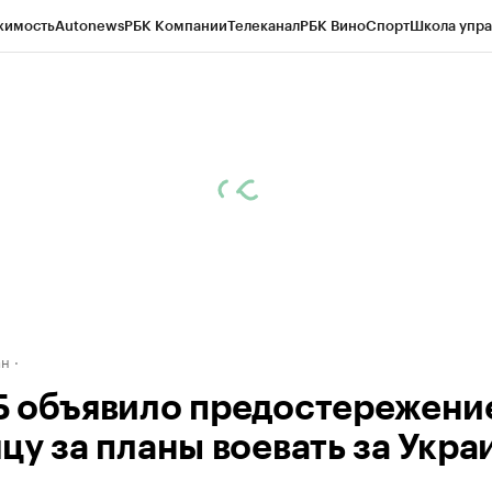
жимость
Autonews
РБК Компании
Телеканал
РБК Вино
Спорт
Школа упра
д
Стиль
Крипто
РБК Бизнес-среда
Дискуссионный клуб
Исследования
К
рагентов
Политика
Экономика
Бизнес
Технологии и медиа
Финансы
Рын
ан
 объявило предостережени
цу за планы воевать за Укра