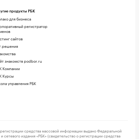
угие продукты РБК
лако для бизнеса
рпоративный регистратор
менов
стинг сайтов
г.решения
акомства
йт знакомств podbor.ru
К Компании
К Курсы
ола управления РБК
регистрации средства массовой информации выдано Федеральной
и сетевого издания «РБК» (свидетельство о регистрации средства