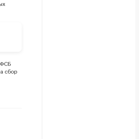
ых
УФСБ
ла сбор