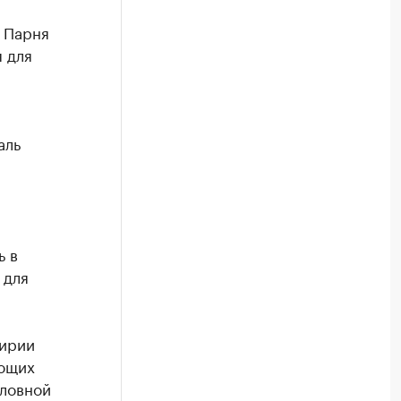
. Парня
 для
аль
ь в
 для
кирии
ающих
оловной