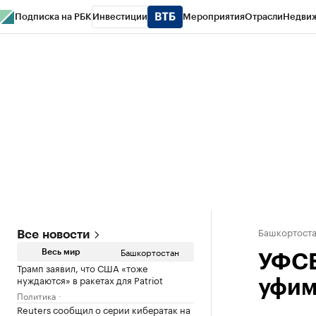
Подписка на РБК
Инвестиции
Мероприятия
Отрасли
Недви
РБК Курсы
РБК Life
Тренды
Визионеры
Национальные проекты
Горо
Спецпроекты СПб
Конференции СПб
Спецпроекты
Проверка конт
Башкортост
Все новости
Башкортостан
Весь мир
УФСБ
Трамп заявил, что США «тоже
нуждаются» в ракетах для Patriot
уфим
Политика
Reuters сообщил о серии кибератак на