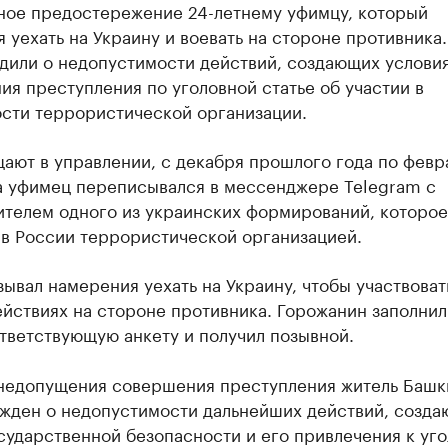
ное предостережение 24-летнему уфимцу, который
 уехать на Украину и воевать на стороне противника
дили о недопустимости действий, создающих условия
я преступления по уголовной статье об участии в
ости террористической организации.
ают в управлении, с декабря прошлого года по февр
а уфимец переписывался в мессенджере Telegram с
ителем одного из украинских формирований, которое
 в России террористической организацией.
ывал намерения уехать на Украину, чтобы участвоват
йствиях на стороне противника. Горожанин заполнил
тветствующую анкету и получил позывной.
 недопущения совершения преступления житель Баш
жден о недопустимости дальнейших действий, созд
сударственной безопасности и его привлечения к уг