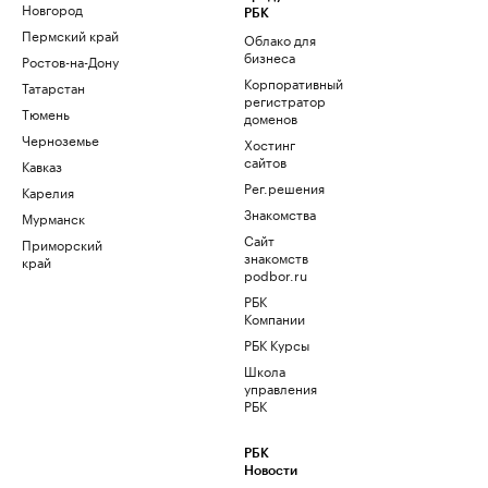
Новгород
РБК
Пермский край
Облако для
бизнеса
Ростов-на-Дону
Корпоративный
Татарстан
регистратор
Тюмень
доменов
Черноземье
Хостинг
сайтов
Кавказ
Рег.решения
Карелия
Знакомства
Мурманск
Сайт
Приморский
знакомств
край
podbor.ru
РБК
Компании
РБК Курсы
Школа
управления
РБК
РБК
Новости