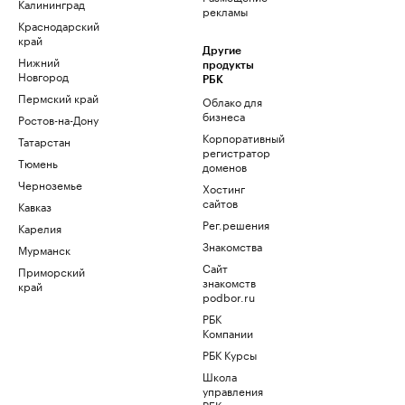
Калининград
рекламы
Краснодарский
край
Другие
Нижний
продукты
Новгород
РБК
Пермский край
Облако для
бизнеса
Ростов-на-Дону
Корпоративный
Татарстан
регистратор
Тюмень
доменов
Черноземье
Хостинг
сайтов
Кавказ
Рег.решения
Карелия
Знакомства
Мурманск
Сайт
Приморский
знакомств
край
podbor.ru
РБК
Компании
РБК Курсы
Школа
управления
РБК