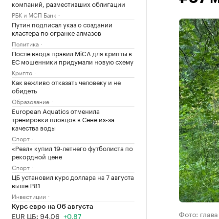
компаний, разместивших облигации
РБК и МСП Банк
Путин подписал указ о создании
кластера по огранке алмазов
Политика
После ввода правил MiCA для крипты в
ЕС мошенники придумали новую схему
Крипто
Как вежливо отказать человеку и не
обидеть
Образование
European Aquatics отменила
тренировки пловцов в Сене из-за
качества воды
Спорт
«Реал» купил 19-летнего футболиста по
рекордной цене
Спорт
ЦБ установил курс доллара на 7 августа
выше ₽81
Инвестиции
Курс евро на 06 августа
Фото: глава
EUR ЦБ: 94,06
+0,87