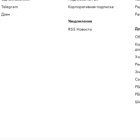
Telegram
Корпоративная подписка
Ре
Дзен
Ра
Уведомления
RSS Новости
Др
Об
Ко
до
Хо
Ре
Зн
Са
РБ
РБ
Шк