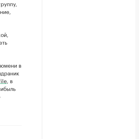
группу,
ние,
ой,
еть
Тюмени в
ндраник
ile
, в
рибыль
о