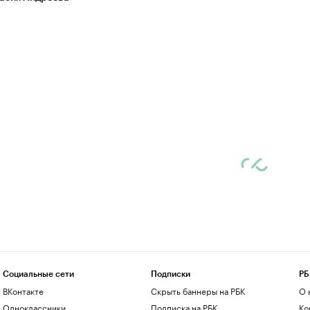
Социальные сети
Подписки
РБ
ВКонтакте
Скрыть баннеры на РБК
О 
Одноклассники
Подписка на РБК
Ко