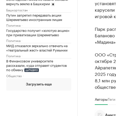
установят
вернуть землю в Башкирии
карусели 
Башкортостан
Путин запретил передавать акции
игровой к
Шереметьево иностранным лицам
Политика
Парк расп
Государство получит «золотую акцию»
Баланово 
при приватизации Шереметьево
Политика
«Мадина»
МИД отказался зеркально отвечать на
«театральный жест» властей Румынии
ООО «Стр
Политика
октябре 2
В Финансовом университете
рассказали, куда отправят студентов
Айрапетя
по обмену
РАДИО
2025 году
Общество
8,1 млн р
Загрузить еще
обществе
Авторы
Теги
Анаст