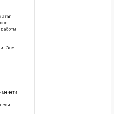
 этап
дано
т работы
и. Оно
е мечети
ановит
е