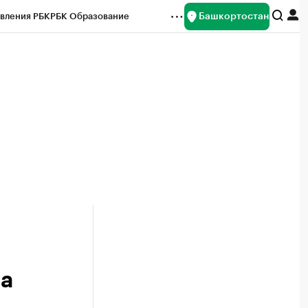
Башкортостан
вления РБК
РБК Образование
редитные рейтинги
Франшизы
Газета
ок наличной валюты
за