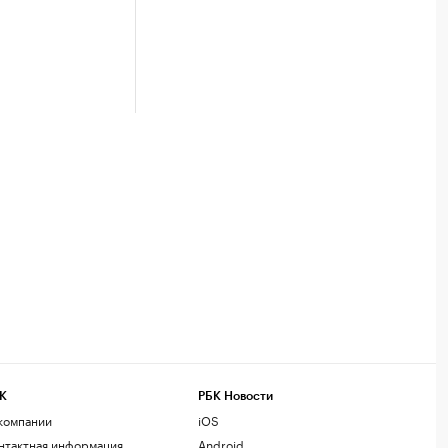
К
РБК Новости
компании
iOS
нтактная информация
Android