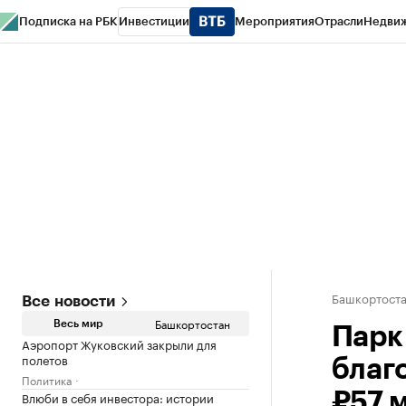
Подписка на РБК
Инвестиции
Мероприятия
Отрасли
Недви
РБК Курсы
РБК Life
Тренды
Визионеры
Национальные проекты
Горо
Спецпроекты СПб
Конференции СПб
Спецпроекты
Проверка конт
Башкортост
Все новости
Башкортостан
Весь мир
Парк
Аэропорт Жуковский закрыли для
полетов
благ
Политика
Влюби в себя инвестора: истории
₽57 