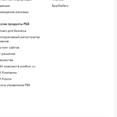
дакция
AppGallery
змещение рекламы
угие продукты РБК
лако для бизнеса
рпоративный регистратор
менов
стинг сайтов
г.решения
акомства
йт знакомств podbor.ru
К Компании
К Курсы
ола управления РБК