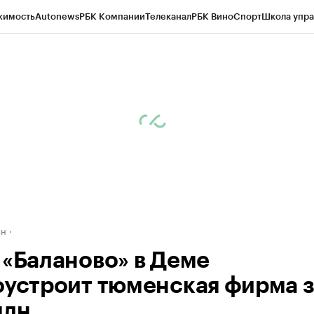
жимость
Autonews
РБК Компании
Телеканал
РБК Вино
Спорт
Школа упра
д
Стиль
Крипто
РБК Бизнес-среда
Дискуссионный клуб
Исследования
К
рагентов
Политика
Экономика
Бизнес
Технологии и медиа
Финансы
Рын
ан
 «Баланово» в Деме
оустроит тюменская фирма 
млн