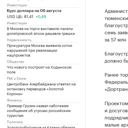
Инвестиции
Админист
Курс доллара на 06 августа
USD ЦБ: 81,41
+0,48
тюменски
Инвестиции
благоустр
В Москве на торги выставили палаты
семь заяв
допетровской эпохи дешевле трешки
за 57 млн
Недвижимость
Прокуратура Москвы выявила сотни
нарушений при реализации
Благоуст
нацпроектов
должно бы
Общество
Что нового построят на Ходынском
поле
Ранее то
РБК и Stone
Федераль
Центробанк Азербайджана ответил на
«Дортран
остановку переводов «Золотой
Короны»
Финансы
Проектом
Премьер Грузии назвал саботажем
и досугов
сообщения об угрозах российским
туристам
подрядчик
Политика
малые ар
Золотодобытчиков из Казани обязали