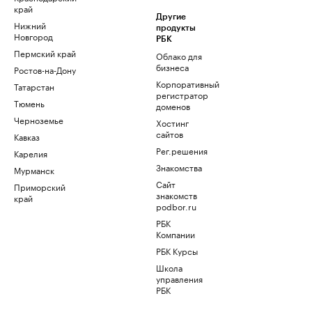
край
Другие
Нижний
продукты
Новгород
РБК
Пермский край
Облако для
бизнеса
Ростов-на-Дону
Корпоративный
Татарстан
регистратор
Тюмень
доменов
Черноземье
Хостинг
сайтов
Кавказ
Рег.решения
Карелия
Знакомства
Мурманск
Сайт
Приморский
знакомств
край
podbor.ru
РБК
Компании
РБК Курсы
Школа
управления
РБК