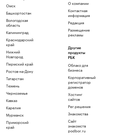
О компании
Омск
Контактная
Башкортостан
информация
Вологодская
Редакция
область
Размещение
Калининград
рекламы
Краснодарский
край
Другие
Нижний
продукты
Новгород
РБК
Пермский край
Облако для
бизнеса
Ростов-на-Дону
Корпоративный
Татарстан
регистратор
Тюмень
доменов
Черноземье
Хостинг
сайтов
Кавказ
Рег.решения
Карелия
Знакомства
Мурманск
Сайт
Приморский
знакомств
край
podbor.ru