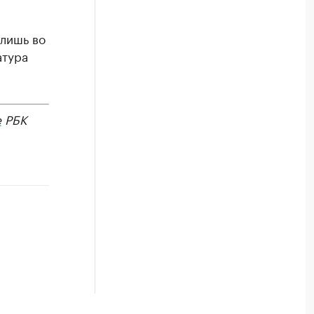
 лишь во
атура
е
РБК