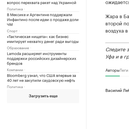
ожидаетс
вопрос перехвата ракет над Украиной
Политика
В Мексике и Аргентине поддержали
Жара в Ба
Инфантино после идеи о продаже доли
второй п
ЧМ
воздуха в
Спорт
«Тактическая нищета»: как бизнес
имитирует нехватку денег ради выгоды
Образование
Следите 
Lamoda расширяет инструменты
Уфа и в г
поддержки российских дизайнерских
брендов
Компании
Авторы
Теги
Bloomberg узнал, что США впервые за
40 лет не закупили саудовскую нефть
Политика
Василий Ле
Загрузить еще