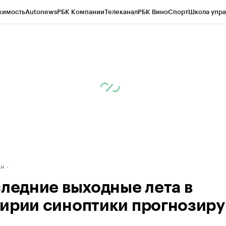
жимость
Autonews
РБК Компании
Телеканал
РБК Вино
Спорт
Школа упра
д
Стиль
Крипто
РБК Бизнес-среда
Дискуссионный клуб
Исследования
К
рагентов
Политика
Экономика
Бизнес
Технологии и медиа
Финансы
Рын
ан
следние выходные лета в
ирии синоптики прогнозир