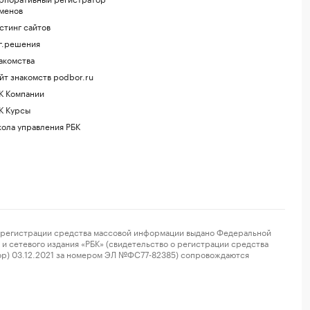
менов
стинг сайтов
г.решения
акомства
йт знакомств podbor.ru
К Компании
К Курсы
ола управления РБК
регистрации средства массовой информации выдано Федеральной
и сетевого издания «РБК» (свидетельство о регистрации средства
ор) 03.12.2021 за номером ЭЛ №ФС77-82385) сопровождаются