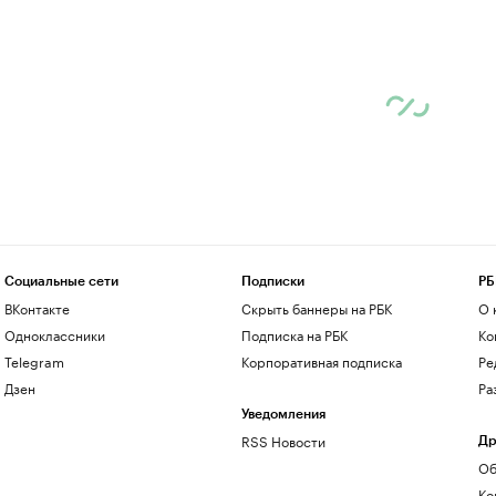
Социальные сети
Подписки
РБ
ВКонтакте
Скрыть баннеры на РБК
О 
Одноклассники
Подписка на РБК
Ко
Telegram
Корпоративная подписка
Ре
Дзен
Ра
Уведомления
RSS Новости
Др
Об
Ко