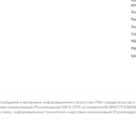
до
Хо
Ре
Зн
Са
РБ
РБ
Шк
ения и материалы информационного агентства «РБК» (свидетельство о 
овых коммуникаций (Роскомнадзор) 09.12.2015 за номером ИА №ФС77-63848) 
 связи, информационных технологий и массовых коммуникаций (Роскомнадз