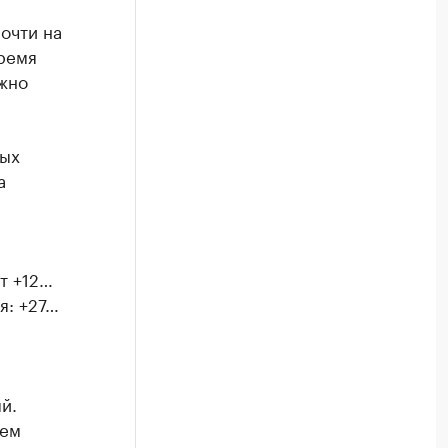
очти на
ремя
ожно
ных
а
т +12…
я: +27…
й.
нем