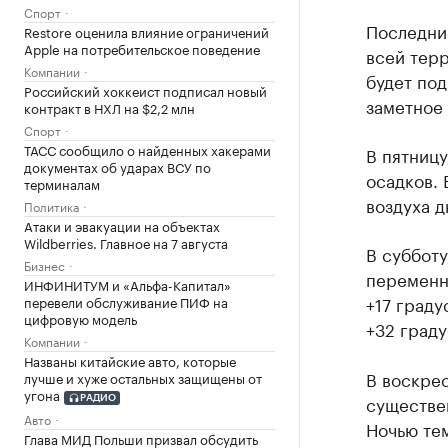
Спорт
Последни
Restore оценила влияние ограничений
Apple на потребительское поведение
всей тер
Компании
будет под
Российский хоккеист подписал новый
заметное
контракт в НХЛ на $2,2 млн
Спорт
ТАСС сообщило о найденных хакерами
В пятницу
документах об ударах ВСУ по
осадков.
терминалам
воздуха д
Политика
Атаки и эвакуации на объектах
Wildberries. Главное на 7 августа
В субботу
Бизнес
переменн
ИНФИНИТУМ и «Альфа-Капитал»
+17 граду
перевели обслуживание ПИФ на
цифровую модель
+32 граду
Компании
Названы китайские авто, которые
В воскрес
лучше и хуже остальных защищены от
угона
существе
РАДИО
Авто
Ночью тем
Глава МИД Польши призвал обсудить