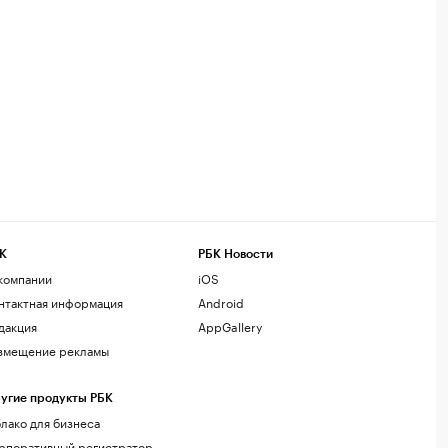
К
РБК Новости
компании
iOS
нтактная информация
Android
дакция
AppGallery
змещение рекламы
угие продукты РБК
лако для бизнеса
рпоративный регистратор