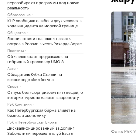
пересобирают программы под новую
реальность
Образование
КНР сообщила о гибели двух человек в
ходе инцидента на морской границе
Общество
Япония ответит на планы назвать
остров в России в честь Рихарда Зорге
Политика
Объявлен старт предзаказов на
гибридный кроссовер UMO 8
Авто
Обладатель Кубка Стэнли на
велосипеде сбил бегуна
Спорт
Отпуск без «сюрпризов»: пять вещей, о
которых туристы жалеют в аэропорту
РБК Компании
Как Петербургская биржа влияет на
бизнес и экономику
РБК и Петербургская Биржа
Дисквалифицированный за допинг
Фото: РБК 
Заболотный перешел в клуб Басты