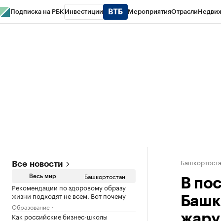
Подписка на РБК
Инвестиции
Мероприятия
Отрасли
Недви
РБК Курсы
РБК Life
Тренды
Визионеры
Национальные проекты
Горо
Спецпроекты СПб
Конференции СПб
Спецпроекты
Проверка конт
Башкортост
Все новости
Башкортостан
Весь мир
В по
Рекомендации по здоровому образу
жизни подходят не всем. Вот почему
Башк
Образование
Как российские бизнес-школы
жару