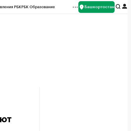
Башкортостан
вления РБК
РБК Образование
редитные рейтинги
Франшизы
Газета
ок наличной валюты
уют