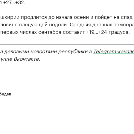
я +27…+32.
шкирии продлится до начала осени и пойдет на спад
оловине следующей недели. Средняя дневная темпер
 первых числах сентября составит +19…+24 градуса.
за деловыми новостями республики в
Telegram-канал
руппе
Вконтакте
.
бедев