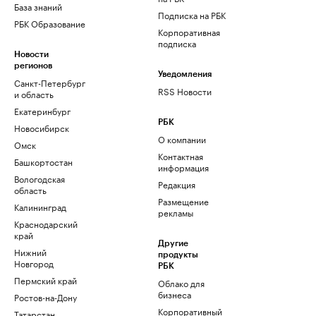
База знаний
Подписка на РБК
РБК Образование
Корпоративная
подписка
Новости
регионов
Уведомления
Санкт-Петербург
RSS Новости
и область
Екатеринбург
РБК
Новосибирск
О компании
Омск
Контактная
Башкортостан
информация
Вологодская
Редакция
область
Размещение
Калининград
рекламы
Краснодарский
край
Другие
Нижний
продукты
Новгород
РБК
Пермский край
Облако для
бизнеса
Ростов-на-Дону
Корпоративный
Татарстан