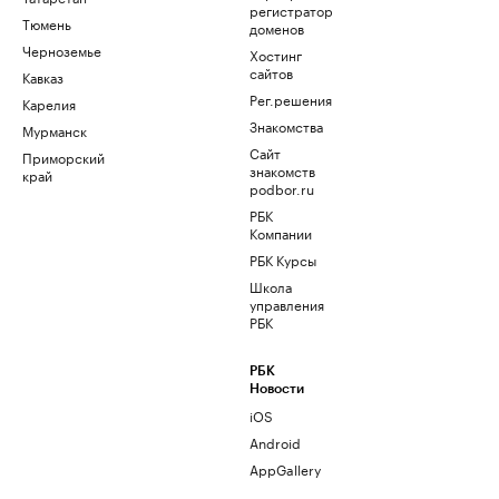
регистратор
Тюмень
доменов
Черноземье
Хостинг
сайтов
Кавказ
Рег.решения
Карелия
Знакомства
Мурманск
Сайт
Приморский
знакомств
край
podbor.ru
РБК
Компании
РБК Курсы
Школа
управления
РБК
РБК
Новости
iOS
Android
AppGallery