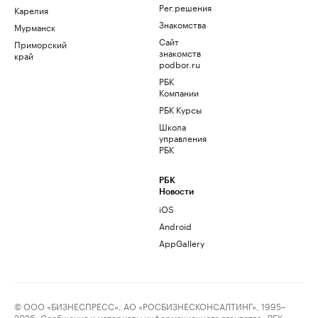
Рег.решения
Карелия
Знакомства
Мурманск
Сайт
Приморский
знакомств
край
podbor.ru
РБК
Компании
РБК Курсы
Школа
управления
РБК
РБК
Новости
iOS
Android
AppGallery
© ООО «БИЗНЕСПРЕСС», АО «РОСБИЗНЕСКОНСАЛТИНГ», 1995–
2026. Сообщения и материалы информационного агентства «РБК»