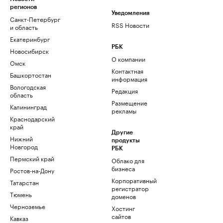
регионов
Уведомления
Санкт-Петербург
RSS Новости
и область
Екатеринбург
РБК
Новосибирск
О компании
Омск
Контактная
Башкортостан
информация
Вологодская
Редакция
область
Размещение
Калининград
рекламы
Краснодарский
край
Другие
Нижний
продукты
Новгород
РБК
Пермский край
Облако для
бизнеса
Ростов-на-Дону
Корпоративный
Татарстан
регистратор
Тюмень
доменов
Черноземье
Хостинг
сайтов
Кавказ