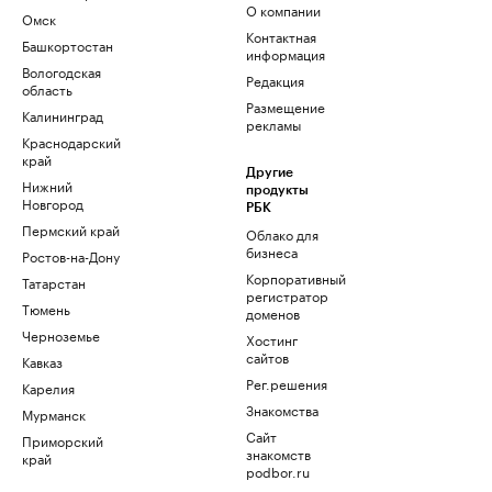
О компании
Омск
Контактная
Башкортостан
информация
Вологодская
Редакция
область
Размещение
Калининград
рекламы
Краснодарский
край
Другие
Нижний
продукты
Новгород
РБК
Пермский край
Облако для
бизнеса
Ростов-на-Дону
Корпоративный
Татарстан
регистратор
Тюмень
доменов
Черноземье
Хостинг
сайтов
Кавказ
Рег.решения
Карелия
Знакомства
Мурманск
Сайт
Приморский
знакомств
край
podbor.ru